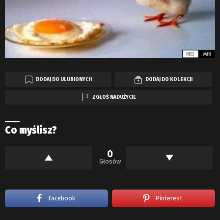
DODAJ DO ULUBIONYCH
DODAJ DO KOLEKCJI
ZGŁOŚ NADUŻYCIE
Co myślisz?
0
Głosów
Facebook
Pinterest