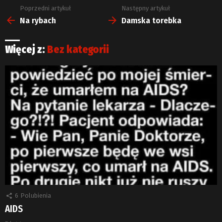
Poprzedni artykuł
Następny artykuł
Zobacz
więcej
Na rybach
Damska torebka
Więcej z:
Bez kategorii
6
Polubienia
AIDS