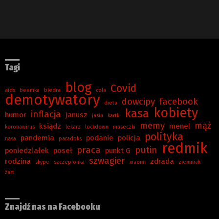
Tagi
blog
Covid
aids
beemka
biedra
cola
demotywatory
dowcipy
facebook
dieta
kobiety
kasa
inflacja
humor
janusz
jasiu
kartki
memy
mąż
ksiądz
menel
koronawirus
lekarz
lockdown
maseczki
polityka
pandemia
podanie
policja
nasa
paradoks
redmik
praca
putin
poniedziałek
poseł
punkt G
szwagier
rodzina
zdrada
skype
szczepionka
xiaomi
ziemniak
żart
Znajdź nas na Facebooku