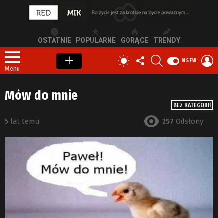
OSTATNIE
POPULARNE
GORĄCE
TRENDY
OBSERWUJ
SZUKAJ
Z
PRZEŁĄCZ
NSFW
NAS
S
SKÓRKĘ
Menu
Mów do mnie
BEZ KATEGORII
5 lat temu
257
Odsłony