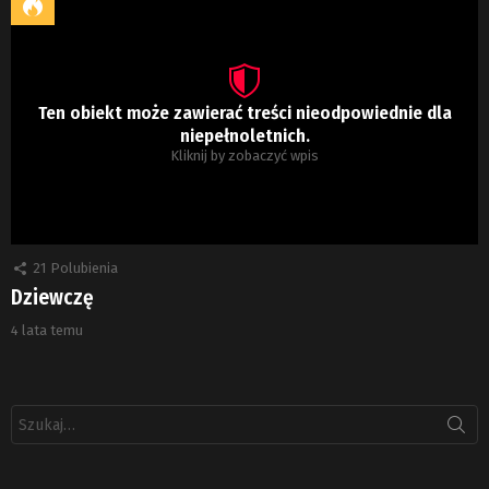
Ten obiekt może zawierać treści nieodpowiednie dla
niepełnoletnich.
Kliknij by zobaczyć wpis
21
Polubienia
Dziewczę
4 lata temu
Szukaj: