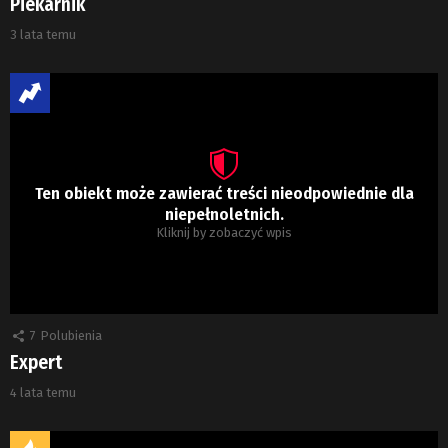
Piekarnik
3 lata temu
Ten obiekt może zawierać treści nieodpowiednie dla
niepełnoletnich.
Kliknij by zobaczyć wpis
7
Polubienia
Expert
4 lata temu