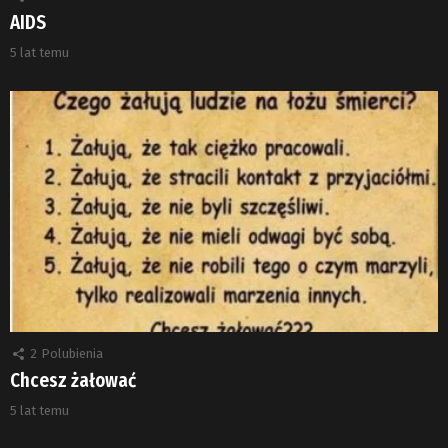
AIDS
5 lat temu
2
Polubienia
Chcesz żałować
5 lat temu