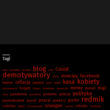
Tagi
blog
Covid
aids
beemka
biedra
cola
demotywatory
dowcipy
facebook
dieta
kobiety
kasa
inflacja
humor
janusz
jasiu
kartki
memy
mąż
ksiądz
menel
koronawirus
lekarz
lockdown
maseczki
polityka
pandemia
podanie
policja
nasa
paradoks
redmik
praca
putin
poniedziałek
poseł
punkt G
szwagier
rodzina
zdrada
skype
szczepionka
xiaomi
ziemniak