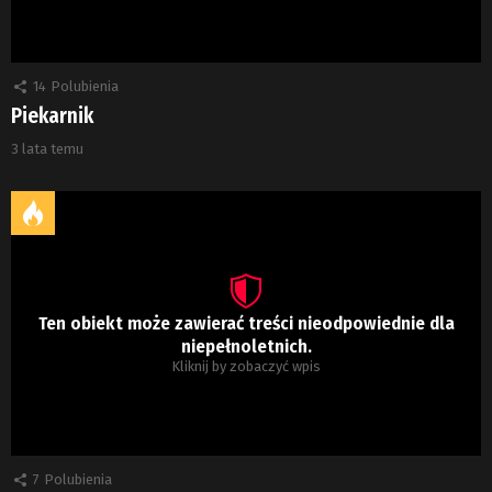
14
Polubienia
Piekarnik
3 lata temu
Ten obiekt może zawierać treści nieodpowiednie dla
niepełnoletnich.
Kliknij by zobaczyć wpis
7
Polubienia