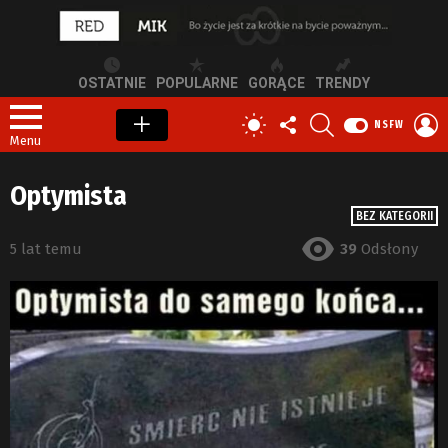
OSTATNIE
POPULARNE
GORĄCE
TRENDY
OBSERWUJ
SZUKAJ
Z
PRZEŁĄCZ
NSFW
NAS
S
SKÓRKĘ
Menu
Optymista
BEZ KATEGORII
5 lat temu
39
Odsłony