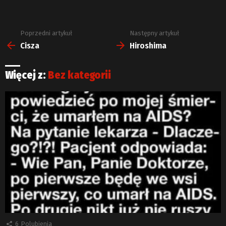
Poprzedni artykuł
Następny artykuł
Zobacz
więcej
Cisza
Hiroshima
Więcej z:
Bez kategorii
6
Polubienia