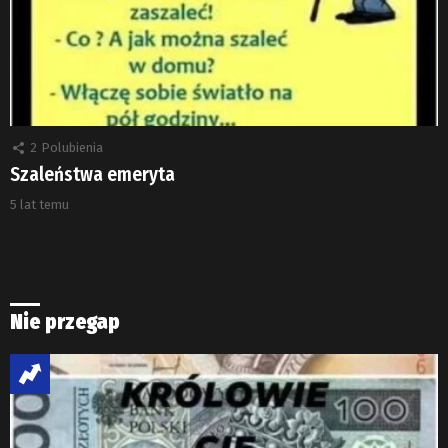
2
Polubienia
Szaleństwa emeryta
5 lat temu
Nie przegap