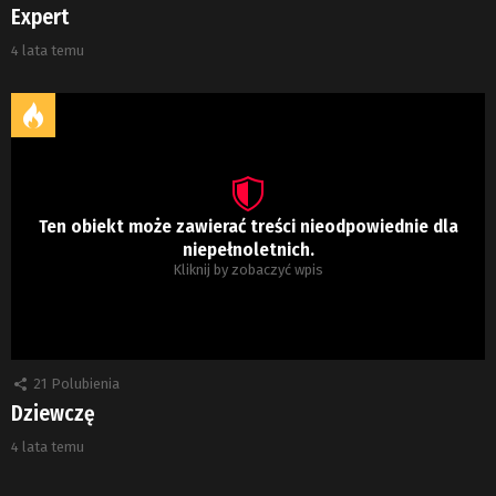
Expert
4 lata temu
Ten obiekt może zawierać treści nieodpowiednie dla
niepełnoletnich.
Kliknij by zobaczyć wpis
21
Polubienia
Dziewczę
4 lata temu