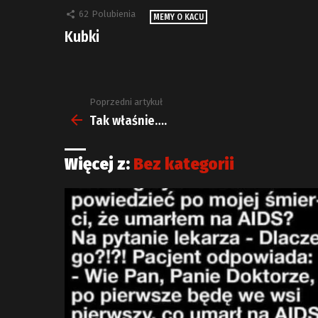
62
Polubienia
MEMY O KACU
Kubki
Poprzedni artykuł
Zobacz
więcej
Tak właśnie….
Więcej z:
Bez kategorii