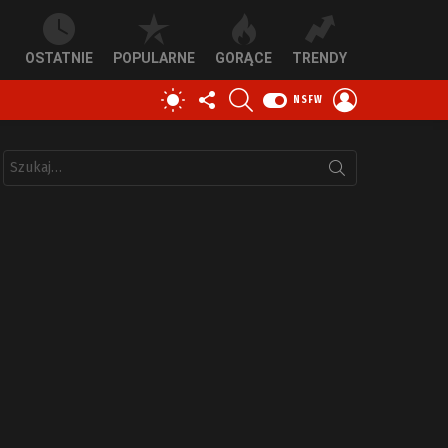
OSTATNIE
POPULARNE
GORĄCE
TRENDY
OBSERWUJ
SZUKAJ
ZALOGUJ
PRZEŁĄCZ
NSFW
NAS
SIĘ
SKÓRKĘ
Szukaj: