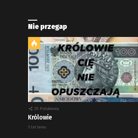
Nie przegap
25
Polubienia
Królowie
5 lat temu