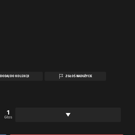
DODAJ DO KOLEKCJI
ZGŁOŚ NADUŻYCIE
1
Głos