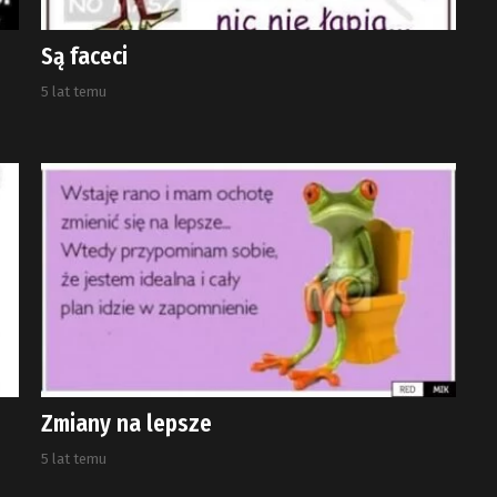
Są faceci
5 lat temu
Zmiany na lepsze
5 lat temu