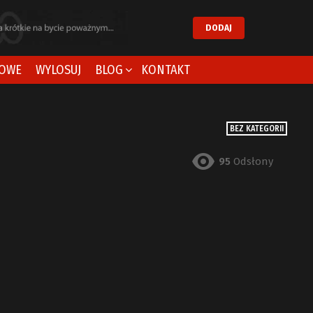
DODAJ
OWE
WYLOSUJ
BLOG
KONTAKT
BEZ KATEGORII
95
Odsłony