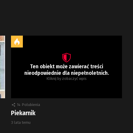
Ten obiekt może zawierać treści
nieodpowiednie dla niepełnoletnich.
Kliknij by zobaczyć wpis
14
Polubienia
Piekarnik
3 lata temu