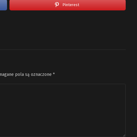
Pinterest
agane pola są oznaczone
*