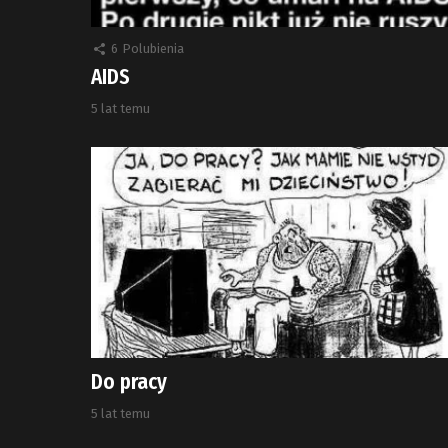
6
Polubienia
AIDS
5 lat temu
Do pracy
5 lat temu