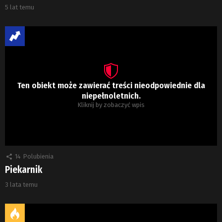
5 lat temu
Ten obiekt może zawierać treści nieodpowiednie dla
niepełnoletnich.
Kliknij by zobaczyć wpis
14
Polubienia
Piekarnik
3 lata temu