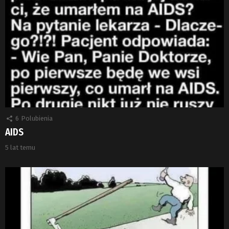
6
Polubienia
AIDS
5 lat temu