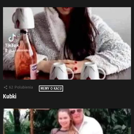
62
Polubienia
MEMY O KACU
Kubki