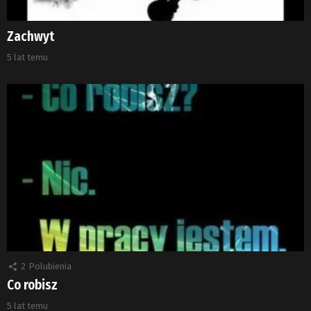
Zachwyt
5 lat temu
2
Polubienia
Co robisz
5 lat temu