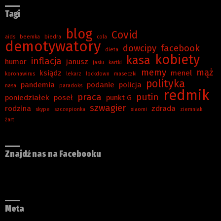
Tagi
blog
Covid
aids
beemka
biedra
cola
demotywatory
dowcipy
facebook
dieta
kobiety
kasa
inflacja
humor
janusz
jasiu
kartki
memy
mąż
ksiądz
menel
koronawirus
lekarz
lockdown
maseczki
polityka
pandemia
podanie
policja
nasa
paradoks
redmik
praca
putin
poniedziałek
poseł
punkt G
szwagier
rodzina
zdrada
skype
szczepionka
xiaomi
ziemniak
żart
Znajdź nas na Facebooku
Meta