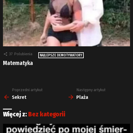
37
Polubienia
NAJLEPSZE DEMOTYWATORY
Matematyka
Poprzedni artykuł
Następny artykuł
Zobacz
więcej
Sekret
Plaża
Więcej z:
Bez kategorii