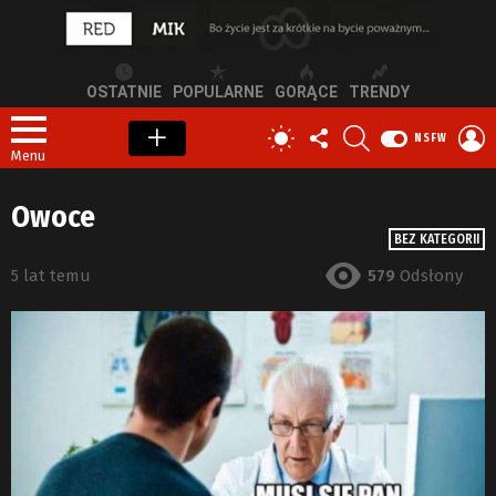
OSTATNIE
POPULARNE
GORĄCE
TRENDY
OBSERWUJ
SZUKAJ
Z
PRZEŁĄCZ
NSFW
NAS
S
SKÓRKĘ
Menu
Owoce
BEZ KATEGORII
5 lat temu
579
Odsłony