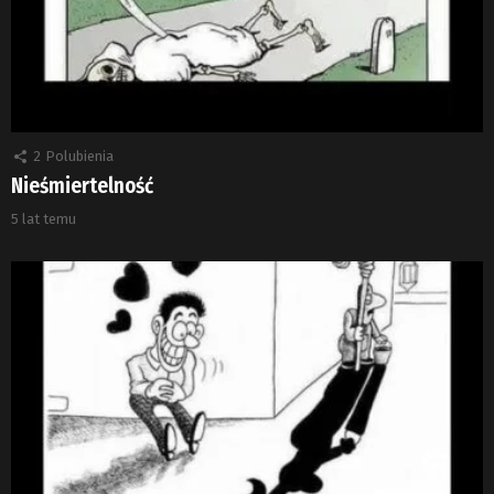
2
Polubienia
Nieśmiertelność
5 lat temu