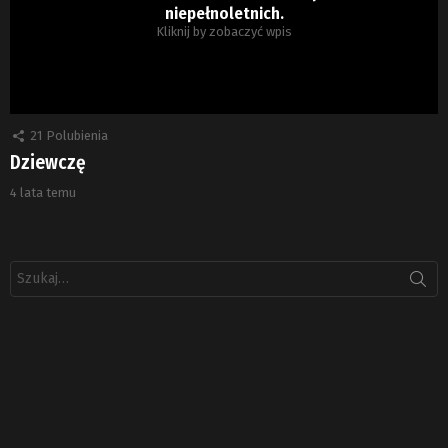
niepełnoletnich.
Kliknij by zobaczyć wpis
21
Polubienia
Dziewczę
4 lata temu
Szukaj: