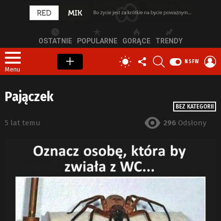
OSTATNIE
POPULARNE
GORĄCE
TRENDY
OBSERWUJ
SZUKAJ
Z
PRZEŁĄCZ
NSFW
NAS
S
SKÓRKĘ
Menu
Pajączek
BEZ KATEGORII
5 lat temu
296
Odsłony