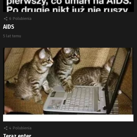
6
Polubienia
AIDS
5 lat temu
4
Polubienia
Teraz enter