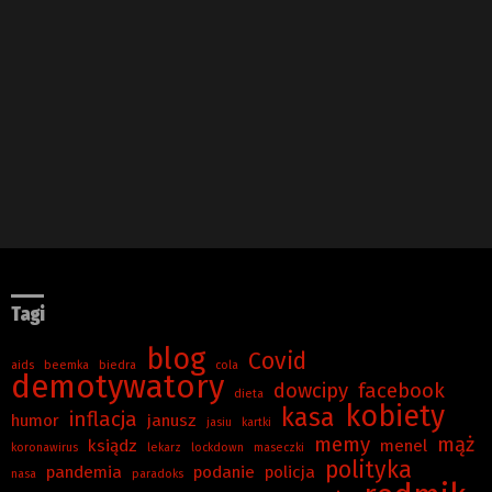
Tagi
blog
Covid
aids
beemka
biedra
cola
demotywatory
dowcipy
facebook
dieta
kobiety
kasa
inflacja
humor
janusz
jasiu
kartki
memy
mąż
ksiądz
menel
koronawirus
lekarz
lockdown
maseczki
polityka
pandemia
podanie
policja
nasa
paradoks