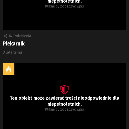
niepełnoletnich.
Kliknij by zobaczyć wpis
14
Polubienia
Piekarnik
3 lata temu
Ten obiekt może zawierać treści nieodpowiednie dla
niepełnoletnich.
Kliknij by zobaczyć wpis