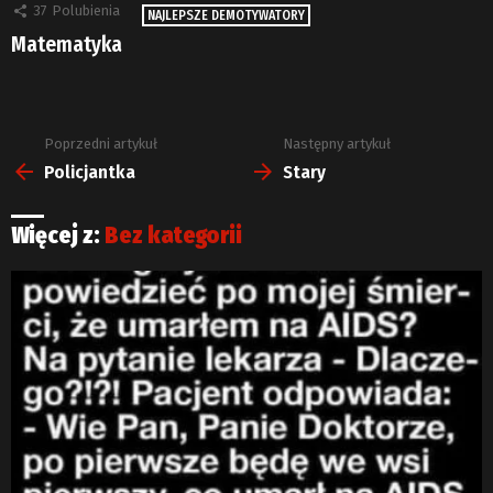
37
Polubienia
NAJLEPSZE DEMOTYWATORY
Matematyka
Poprzedni artykuł
Następny artykuł
Zobacz
więcej
Policjantka
Stary
Więcej z:
Bez kategorii