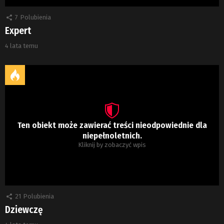
7
Polubienia
Expert
4 lata temu
Ten obiekt może zawierać treści nieodpowiednie dla
niepełnoletnich.
Kliknij by zobaczyć wpis
21
Polubienia
Dziewczę