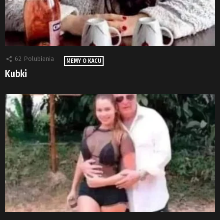
62
Polubienia
MEMY O KACU
Kubki