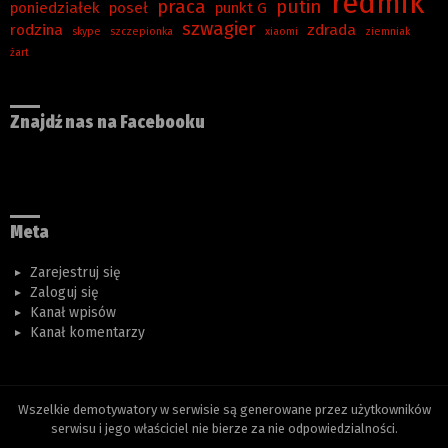
redmik
praca
putin
poniedziałek
poseł
punkt G
szwagier
rodzina
zdrada
skype
szczepionka
xiaomi
ziemniak
żart
Znajdź nas na Facebooku
Meta
Zarejestruj się
Zaloguj się
Kanał wpisów
Kanał komentarzy
Wszelkie demotywatory w serwisie są generowane przez użytkowników
serwisu i jego właściciel nie bierze za nie odpowiedzialności.