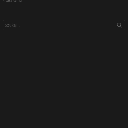
4 lata temu
Szukaj: