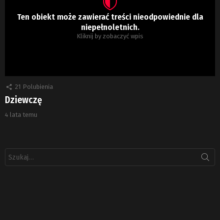
Ten obiekt może zawierać treści nieodpowiednie dla
niepełnoletnich.
Kliknij by zobaczyć wpis
21
Polubienia
Dziewczę
4 lata temu
Szukaj: