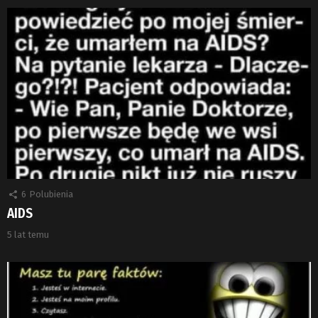
6
Polubienia
AIDS
5 lat temu