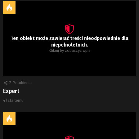
Ten obiekt może zawierać treści nieodpowiednie dla
niepełnoletnich.
Kliknij by zobaczyć wpis
7
Polubienia
Expert
4 lata temu