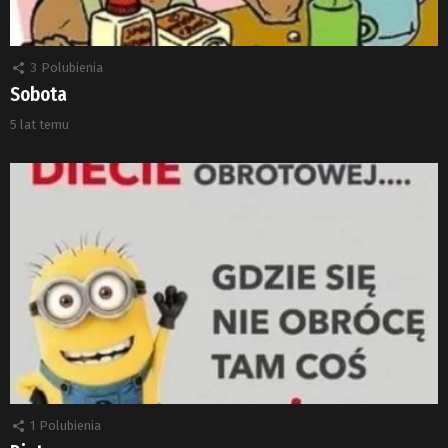
3
Polubienia
Sobota
5 lat temu
1
Polubienia