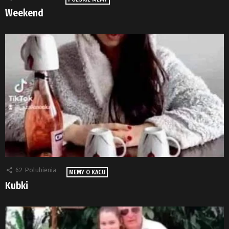
Weekend
62
Polubienia
MEMY O KACU
Kubki