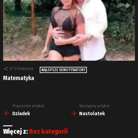
37
Polubienia
NAJLEPSZE DEMOTYWATORY
Matematyka
Poprzedni artykuł
Następny artykuł
Zobacz
więcej
Dziadek
Nastolatek
Więcej z:
Bez kategorii