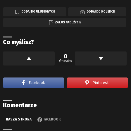
DODAJ DO ULUBIONYCH
DODAJ DO KOLEKCJI
ZGŁOŚ NADUŻYCIE
Co myślisz?
0
Głosów
Facebook
Pinterest
Komentarze
NASZA STRONA
FACEBOOK