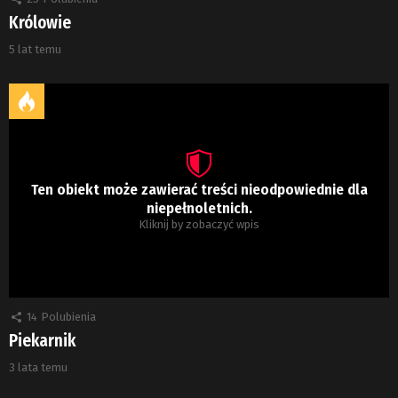
Królowie
5 lat temu
Ten obiekt może zawierać treści nieodpowiednie dla
niepełnoletnich.
Kliknij by zobaczyć wpis
14
Polubienia
Piekarnik
3 lata temu