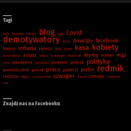
Tagi
blog
Covid
aids
beemka
biedra
cola
demotywatory
dowcipy
facebook
dieta
kobiety
kasa
inflacja
humor
janusz
jasiu
kartki
memy
mąż
ksiądz
menel
koronawirus
lekarz
lockdown
maseczki
polityka
pandemia
podanie
policja
nasa
paradoks
redmik
praca
putin
poniedziałek
poseł
punkt G
szwagier
rodzina
zdrada
skype
szczepionka
xiaomi
ziemniak
żart
Znajdź nas na Facebooku