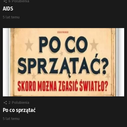
6
Polubienia
AIDS
5 lat temu
2
Polubienia
Po co sprzątać
5 lat temu