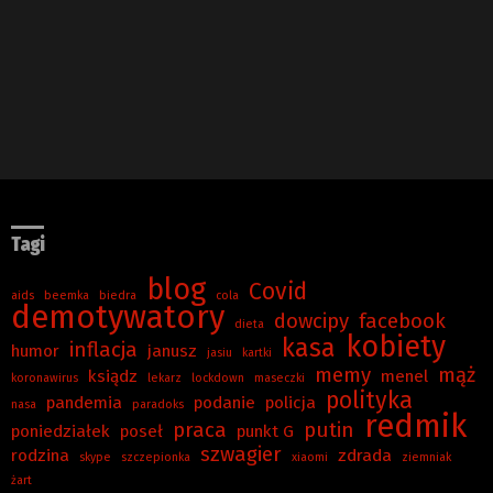
Tagi
blog
Covid
aids
beemka
biedra
cola
demotywatory
dowcipy
facebook
dieta
kobiety
kasa
inflacja
humor
janusz
jasiu
kartki
memy
mąż
ksiądz
menel
koronawirus
lekarz
lockdown
maseczki
polityka
pandemia
podanie
policja
nasa
paradoks
redmik
praca
putin
poniedziałek
poseł
punkt G
szwagier
rodzina
zdrada
skype
szczepionka
xiaomi
ziemniak
żart