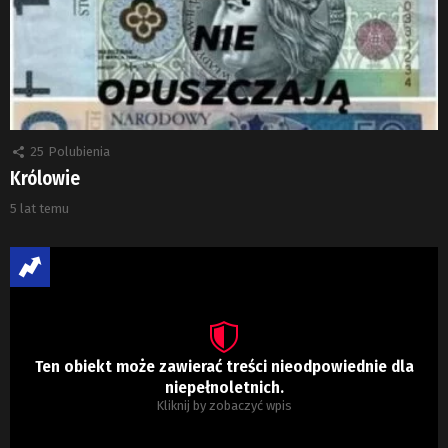
25
Polubienia
Królowie
5 lat temu
Ten obiekt może zawierać treści nieodpowiednie dla
niepełnoletnich.
Kliknij by zobaczyć wpis