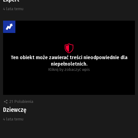
4 lata temu
Ten obiekt może zawierać treści nieodpowiednie dla
niepełnoletnich.
Kliknij by zobaczyć wpis
21
Polubienia
Dziewczę
4 lata temu