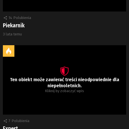
14
Polubienia
Piekarnik
3 lata temu
Ten obiekt może zawierać treści nieodpowiednie dla
niepełnoletnich.
Kliknij by zobaczyć wpis
7
Polubienia
Expert