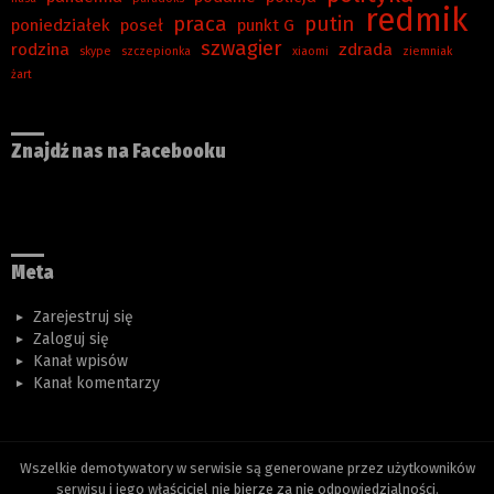
redmik
praca
putin
poniedziałek
poseł
punkt G
szwagier
rodzina
zdrada
skype
szczepionka
xiaomi
ziemniak
żart
Znajdź nas na Facebooku
Meta
Zarejestruj się
Zaloguj się
Kanał wpisów
Kanał komentarzy
Wszelkie demotywatory w serwisie są generowane przez użytkowników
serwisu i jego właściciel nie bierze za nie odpowiedzialności.