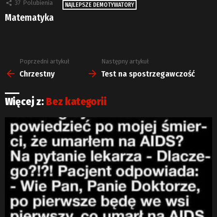
37
Polubienia
NAJLEPSZE DEMOTYWATORY
Matematyka
Poprzedni artykuł
Następny artykuł
Zobacz
więcej
Chrzestny
Test na spostrzegawczość
Więcej z:
Bez kategorii