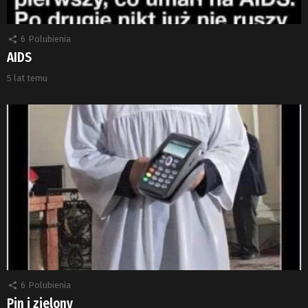
6
Polubienia
AIDS
5 lat temu
6
Polubienia
Pin i zielony