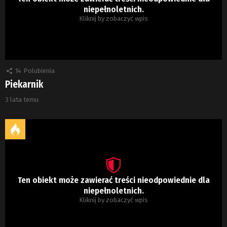
niepełnoletnich.
Kliknij by zobaczyć wpis
14
Polubienia
Piekarnik
3 lata temu
Ten obiekt może zawierać treści nieodpowiednie dla
niepełnoletnich.
Kliknij by zobaczyć wpis