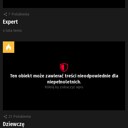
7
Polubienia
Expert
4 lata temu
Ten obiekt może zawierać treści nieodpowiednie dla
niepełnoletnich.
Kliknij by zobaczyć wpis
21
Polubienia
Dziewczę