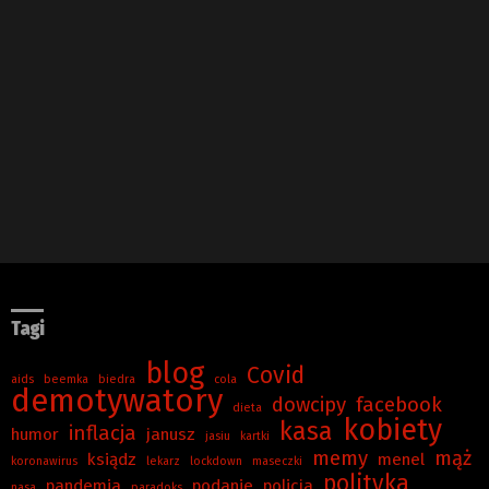
Tagi
blog
Covid
aids
beemka
biedra
cola
demotywatory
dowcipy
facebook
dieta
kobiety
kasa
inflacja
humor
janusz
jasiu
kartki
memy
mąż
ksiądz
menel
koronawirus
lekarz
lockdown
maseczki
polityka
pandemia
podanie
policja
nasa
paradoks