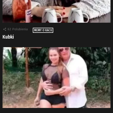
62
Polubienia
MEMY O KACU
Kubki