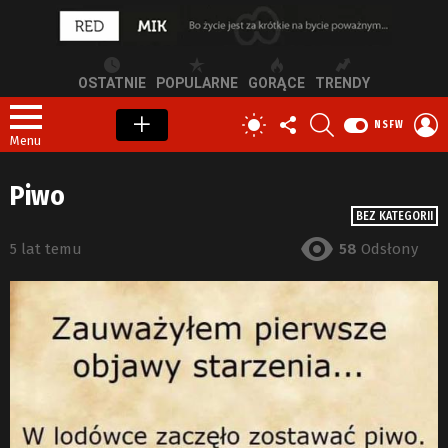
OSTATNIE
POPULARNE
GORĄCE
TRENDY
OBSERWUJ
SZUKAJ
Z
PRZEŁĄCZ
NSFW
NAS
S
SKÓRKĘ
Menu
Piwo
BEZ KATEGORII
5 lat temu
58
Odsłony