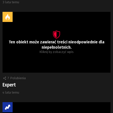
3 lata temu
Ten obiekt może zawierać treści nieodpowiednie dla
niepełnoletnich.
Kliknij by zobaczyć wpis
7
Polubienia
Expert
4 lata temu