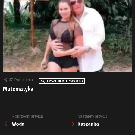
37
Polubienia
NAJLEPSZE DEMOTYWATORY
Matematyka
Poprzedni artykuł
Następny artykuł
Zobacz
więcej
Woda
Kaszanka