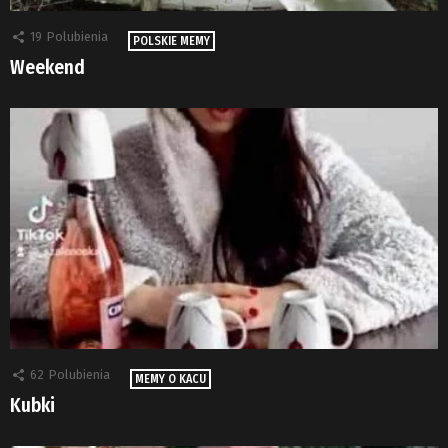
19
Polubienia
POLSKIE MEMY
Weekend
62
Polubienia
MEMY O KACU
Kubki