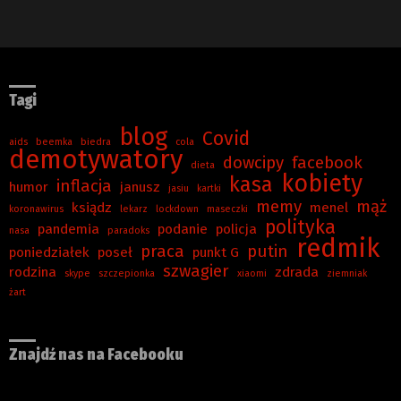
Tagi
blog
Covid
aids
beemka
biedra
cola
demotywatory
dowcipy
facebook
dieta
kobiety
kasa
inflacja
humor
janusz
jasiu
kartki
memy
mąż
ksiądz
menel
koronawirus
lekarz
lockdown
maseczki
polityka
pandemia
podanie
policja
nasa
paradoks
redmik
praca
putin
poniedziałek
poseł
punkt G
szwagier
rodzina
zdrada
skype
szczepionka
xiaomi
ziemniak
żart
Znajdź nas na Facebooku