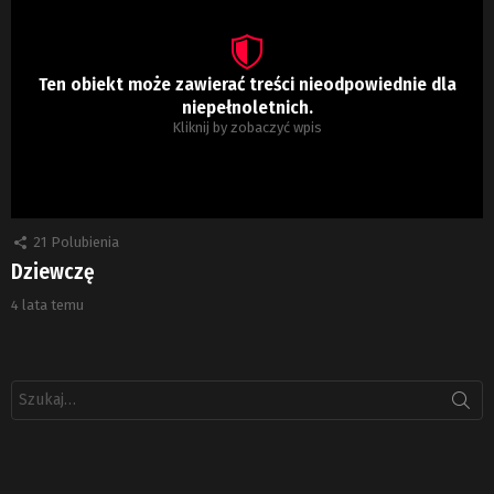
Ten obiekt może zawierać treści nieodpowiednie dla
niepełnoletnich.
Kliknij by zobaczyć wpis
21
Polubienia
Dziewczę
4 lata temu
Szukaj: