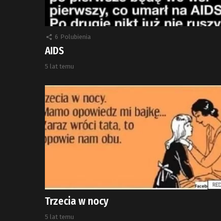
6
Polubienia
AIDS
5 lat temu
Trzecia w nocy
5 lat temu