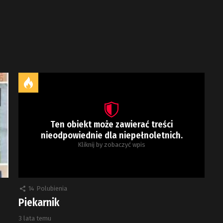
Ten obiekt może zawierać treści
nieodpowiednie dla niepełnoletnich.
Kliknij by zobaczyć wpis
14
Polubienia
Piekarnik
3 lata temu