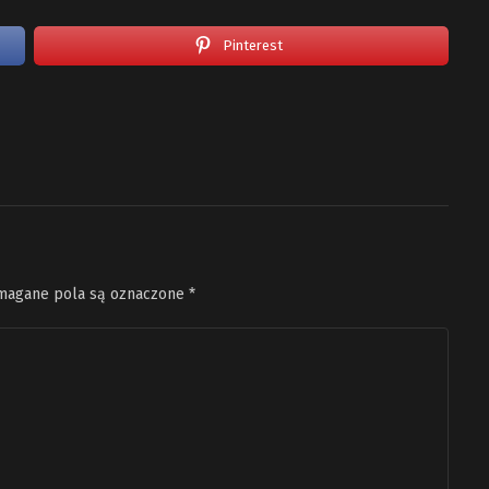
Pinterest
agane pola są oznaczone
*