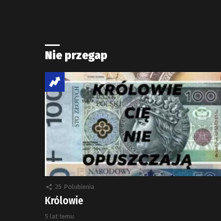
Nie przegap
25
Polubienia
Królowie
5 lat temu