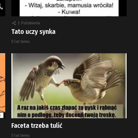
2
Polubienia
Tato uczy synka
5 lat temu
Faceta trzeba tulić
5 lat temu