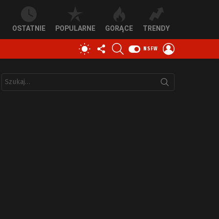
OSTATNIE
POPULARNE
GORĄCE
TRENDY
OBSERWUJ
SZUKAJ
ZALOGUJ
PRZEŁĄCZ
NSFW
NAS
SIĘ
SKÓRKĘ
Szukaj: