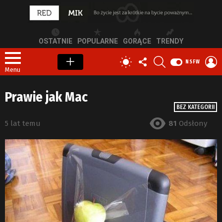
OSTATNIE
POPULARNE
GORĄCE
TRENDY
OBSERWUJ
SZUKAJ
Z
PRZEŁĄCZ
NSFW
NAS
S
SKÓRKĘ
Menu
Prawie jak Mac
BEZ KATEGORII
5 lat temu
81
Odsłony