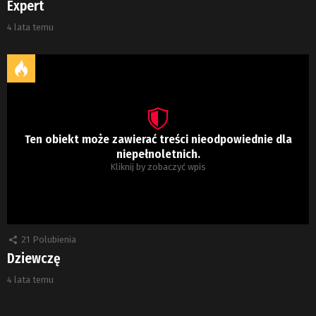
Expert
4 lata temu
Ten obiekt może zawierać treści nieodpowiednie dla
niepełnoletnich.
Kliknij by zobaczyć wpis
21
Polubienia
Dziewczę
4 lata temu