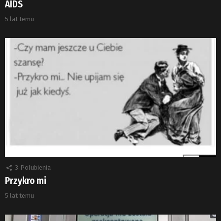
AIDS
5 lat temu
3
Polubienia
Przykro mi
5 lat temu