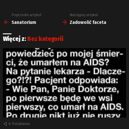
Poprzedni artykuł
Następny artykuł
Zobacz
więcej
Sanatorium
Zadowolić faceta
Więcej z:
Bez kategorii
6
Polubienia