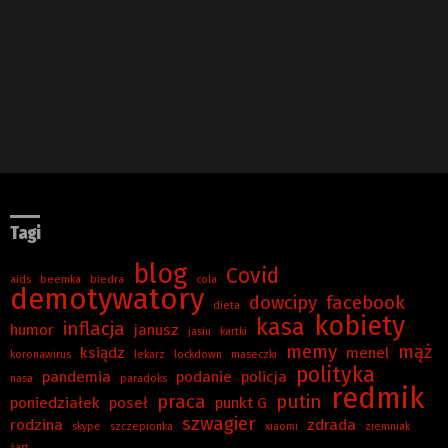
Tagi
blog
Covid
aids
beemka
biedra
cola
demotywatory
dowcipy
facebook
dieta
kobiety
kasa
inflacja
humor
janusz
jasiu
kartki
memy
mąż
ksiądz
menel
koronawirus
lekarz
lockdown
maseczki
polityka
pandemia
podanie
policja
nasa
paradoks
redmik
praca
putin
poniedziałek
poseł
punkt G
szwagier
rodzina
zdrada
skype
szczepionka
xiaomi
ziemniak
żart