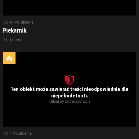
14
Polubienia
Piekarnik
3 lata temu
Ten obiekt może zawierać treści nieodpowiednie dla
niepełnoletnich.
Kliknij by zobaczyć wpis
7
Polubienia