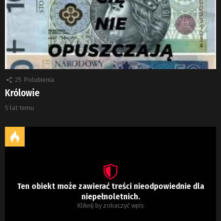
25
Polubienia
Królowie
5 lat temu
Ten obiekt może zawierać treści nieodpowiednie dla
niepełnoletnich.
Kliknij by zobaczyć wpis