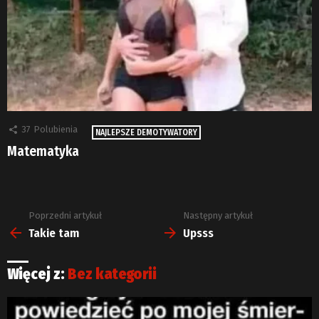
37
Polubienia
NAJLEPSZE DEMOTYWATORY
Matematyka
Poprzedni artykuł
Następny artykuł
Zobacz
więcej
Takie tam
Upsss
Więcej z:
Bez kategorii