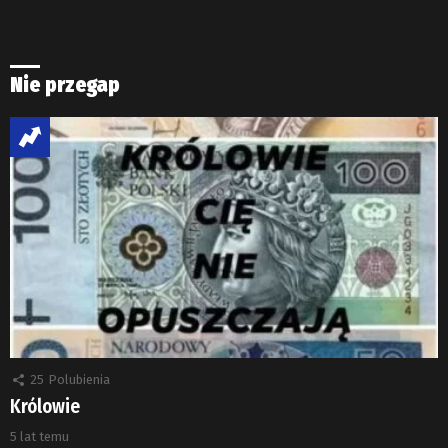
Nie przegap
25
Polubienia
Królowie
5 lat temu