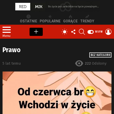
OSTATNIE
POPULARNE
GORĄCE
TRENDY
OBSERWUJ
SZUKAJ
Z
PRZEŁĄCZ
NSFW
NAS
S
SKÓRKĘ
Menu
Prawo
BEZ KATEGORII
5 lat temu
222
Odsłony