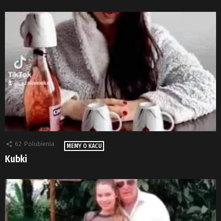
62
Polubienia
MEMY O KACU
Kubki