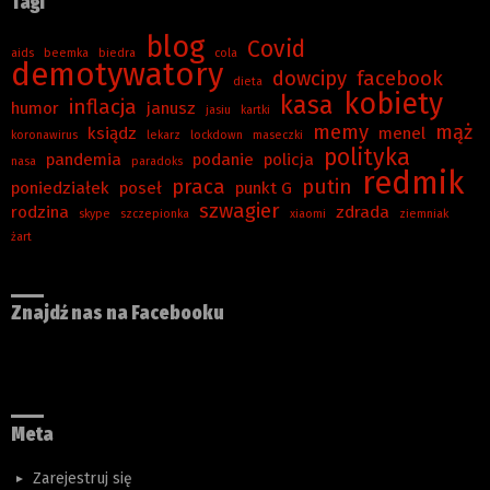
Tagi
blog
Covid
aids
beemka
biedra
cola
demotywatory
dowcipy
facebook
dieta
kobiety
kasa
inflacja
humor
janusz
jasiu
kartki
memy
mąż
ksiądz
menel
koronawirus
lekarz
lockdown
maseczki
polityka
pandemia
podanie
policja
nasa
paradoks
redmik
praca
putin
poniedziałek
poseł
punkt G
szwagier
rodzina
zdrada
skype
szczepionka
xiaomi
ziemniak
żart
Znajdź nas na Facebooku
Meta
Zarejestruj się