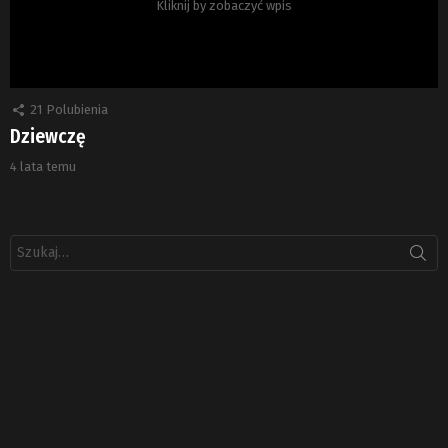
Kliknij by zobaczyć wpis
21
Polubienia
Dziewczę
4 lata temu
Szukaj: