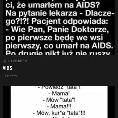
6
Polubienia
AIDS
5 lat temu