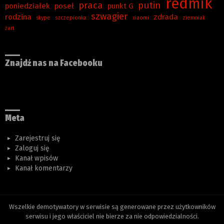
redmik
praca
putin
poniedziałek
poseł
punkt G
szwagier
rodzina
zdrada
skype
szczepionka
xiaomi
ziemniak
żart
Znajdź nas na Facebooku
Meta
Zarejestruj się
Zaloguj się
Kanał wpisów
Kanał komentarzy
Wszelkie demotywatory w serwisie są generowane przez użytkowników
serwisu i jego właściciel nie bierze za nie odpowiedzialności.