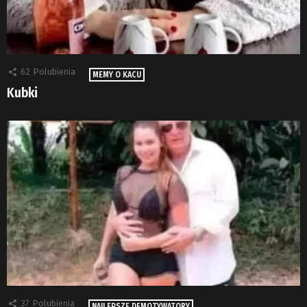
62
Polubienia
MEMY O KACU
Kubki
37
Polubienia
NAJLEPSZE DEMOTYWATORY