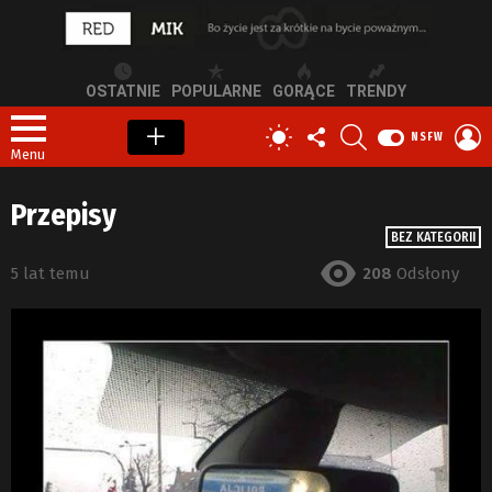
OSTATNIE
POPULARNE
GORĄCE
TRENDY
OBSERWUJ
SZUKAJ
Z
PRZEŁĄCZ
NSFW
NAS
S
SKÓRKĘ
Menu
Przepisy
BEZ KATEGORII
5 lat temu
208
Odsłony