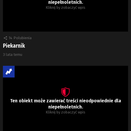
niepełnoletnich.
Kliknij by zobaczyć wpis
14
Polubienia
Piekarnik
3 lata temu
Ten obiekt może zawierać treści nieodpowiednie dla
niepełnoletnich.
Kliknij by zobaczyć wpis