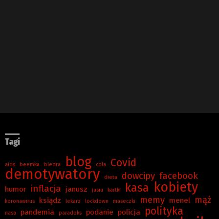
Tagi
blog
Covid
aids
beemka
biedra
cola
demotywatory
dowcipy
facebook
dieta
kobiety
kasa
inflacja
humor
janusz
jasiu
kartki
memy
mąż
ksiądz
menel
koronawirus
lekarz
lockdown
maseczki
polityka
pandemia
podanie
policja
nasa
paradoks