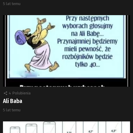
5 lat temu
4
Polubienia
Ali Baba
5 lat temu