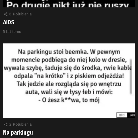
6
Polubienia
AIDS
5 lat temu
2
Polubienia
Na parkingu