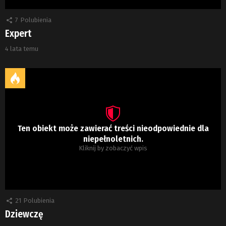
7
Polubienia
Expert
4 lata temu
Ten obiekt może zawierać treści nieodpowiednie dla
niepełnoletnich.
Kliknij by zobaczyć wpis
21
Polubienia
Dziewczę