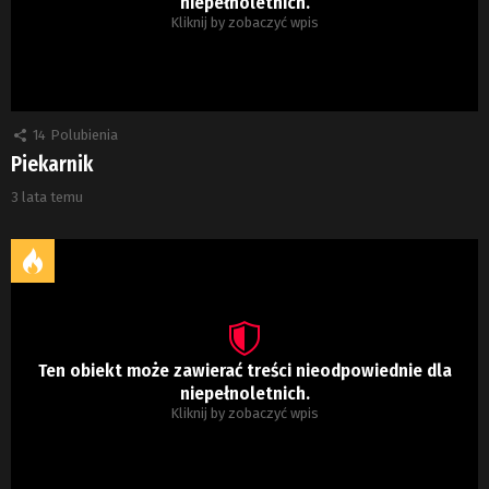
niepełnoletnich.
Kliknij by zobaczyć wpis
14
Polubienia
Piekarnik
3 lata temu
Ten obiekt może zawierać treści nieodpowiednie dla
niepełnoletnich.
Kliknij by zobaczyć wpis