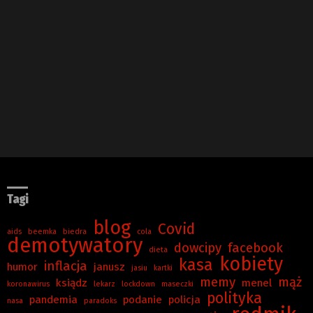
Tagi
blog
Covid
aids
beemka
biedra
cola
demotywatory
dowcipy
facebook
dieta
kobiety
kasa
inflacja
humor
janusz
jasiu
kartki
memy
mąż
ksiądz
menel
koronawirus
lekarz
lockdown
maseczki
polityka
pandemia
podanie
policja
nasa
paradoks