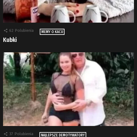
62
Polubienia
MEMY O KACU
Kubki
37
Polubienia
NAJLEPSZE DEMOTYWATORY