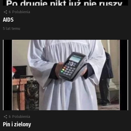
6
Polubienia
AIDS
5 lat temu
6
Polubienia
Pin i zielony