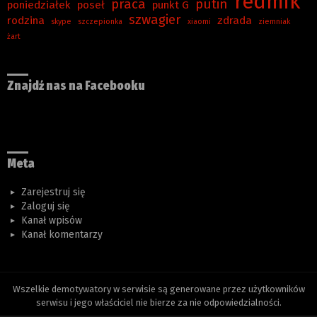
redmik
praca
putin
poniedziałek
poseł
punkt G
szwagier
rodzina
zdrada
skype
szczepionka
xiaomi
ziemniak
żart
Znajdź nas na Facebooku
Meta
Zarejestruj się
Zaloguj się
Kanał wpisów
Kanał komentarzy
Wszelkie demotywatory w serwisie są generowane przez użytkowników
serwisu i jego właściciel nie bierze za nie odpowiedzialności.