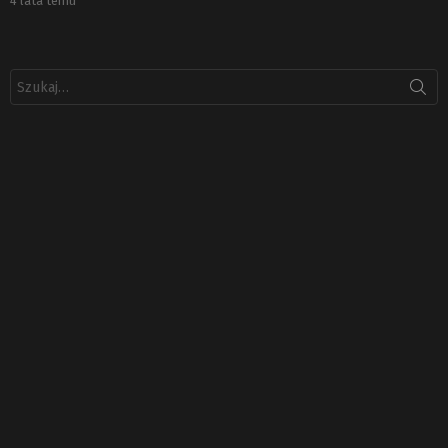
4 lata temu
Szukaj: