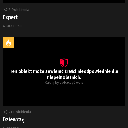
7
Polubienia
Expert
4 lata temu
Ten obiekt może zawierać treści nieodpowiednie dla
niepełnoletnich.
Kliknij by zobaczyć wpis
21
Polubienia
Dziewczę