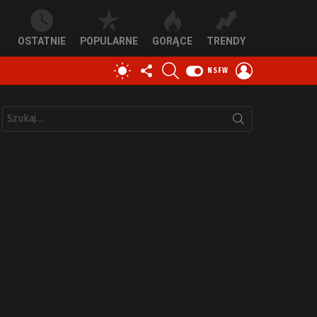
OSTATNIE
POPULARNE
GORĄCE
TRENDY
OBSERWUJ
SZUKAJ
ZALOGUJ
PRZEŁĄCZ
NSFW
NAS
SIĘ
SKÓRKĘ
Szukaj: