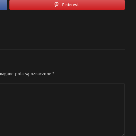
Pinterest
agane pola są oznaczone
*