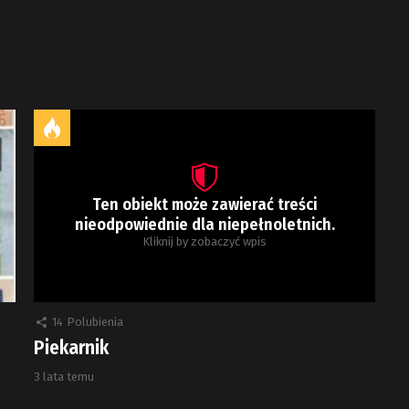
Ten obiekt może zawierać treści
nieodpowiednie dla niepełnoletnich.
Kliknij by zobaczyć wpis
14
Polubienia
Piekarnik
3 lata temu