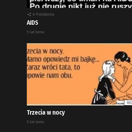
6
Polubienia
AIDS
5 lat temu
Trzecia w nocy
5 lat temu