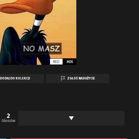
DODAJ DO KOLEKCJI
ZGŁOŚ NADUŻYCIE
2
Głosów