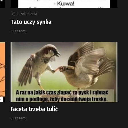
2
Polubienia
Tato uczy synka
5 lat temu
Faceta trzeba tulić
5 lat temu