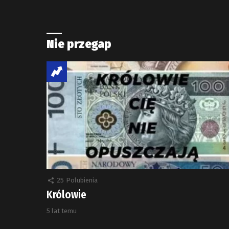
Nie przegap
25
Polubienia
Królowie
5 lat temu