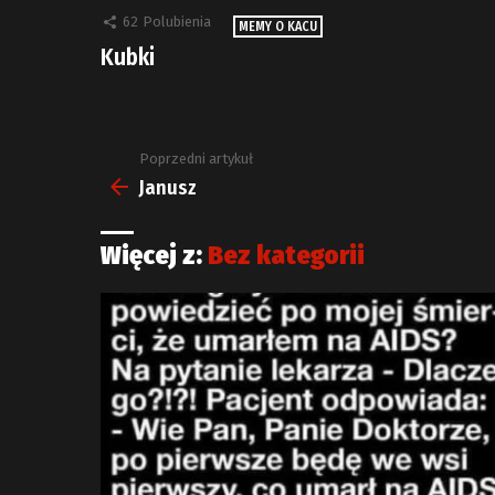
62
Polubienia
MEMY O KACU
Kubki
Poprzedni artykuł
Zobacz
więcej
Janusz
Więcej z:
Bez kategorii