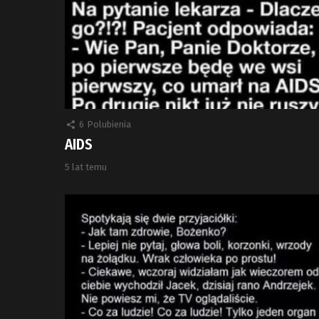
6
Polubienia
AIDS
5 lat temu