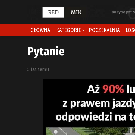
GŁÓWNA
KATEGORIE
POCZEKALNIA
LOS
Pytanie
5 lat temu