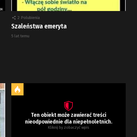
2
Polubienia
Szaleństwa emeryta
5 lat temu
Ten obiekt może zawierać treści
nieodpowiednie dla niepełnoletnich.
Kliknij by zobaczyć wpis