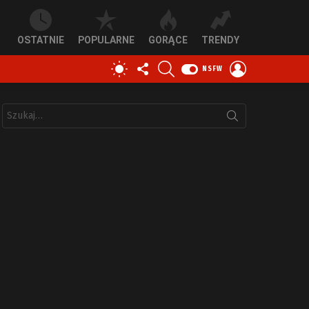
OSTATNIE
POPULARNE
GORĄCE
TRENDY
OBSERWUJ
SZUKAJ
ZALOGUJ
PRZEŁĄCZ
NSFW
NAS
SIĘ
SKÓRKĘ
Szukaj: