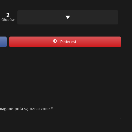
2
Głosów
Pinterest
agane pola są oznaczone
*