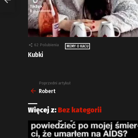
62
Polubienia
MEMY O KACU
Kubki
Poprzedni artykuł
Zobacz
więcej
Robert
Więcej z:
Bez kategorii