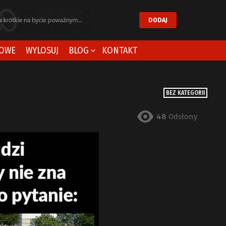
DODAJ
OWE
WYLOSUJ
BLOG
KONTAKT
BEZ KATEGORII
48
Odsłony