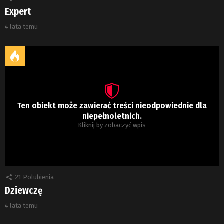
Expert
4 lata temu
Ten obiekt może zawierać treści nieodpowiednie dla
niepełnoletnich.
Kliknij by zobaczyć wpis
21
Polubienia
Dziewczę
4 lata temu