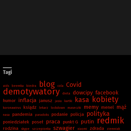
Tagi
blog
Covid
aids
beemka
biedra
cola
demotywatory
dowcipy
facebook
dieta
kobiety
kasa
inflacja
humor
janusz
jasiu
kartki
memy
mąż
ksiądz
menel
koronawirus
lekarz
lockdown
maseczki
polityka
pandemia
podanie
policja
nasa
paradoks
redmik
praca
putin
poniedziałek
poseł
punkt G
szwagier
rodzina
zdrada
skype
szczepionka
xiaomi
ziemniak