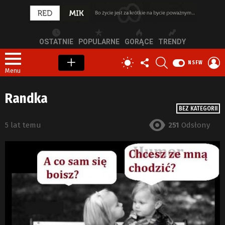
OSTATNIE
POPULARNE
GORĄCE
TRENDY
OBSERWUJ
SZUKAJ
Z
PRZEŁĄCZ
NSFW
NAS
S
SKÓRKĘ
Menu
Randka
BEZ KATEGORII
5 lat temu
251
Odsłony