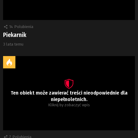
14
Polubienia
Piekarnik
3 lata temu
Ten obiekt może zawierać treści nieodpowiednie dla
niepełnoletnich.
Kliknij by zobaczyć wpis
7
Polubienia