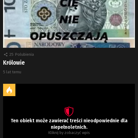
25
Polubienia
Królowie
5 lat temu
Ten obiekt może zawierać treści nieodpowiednie dla
niepełnoletnich.
Kliknij by zobaczyć wpis