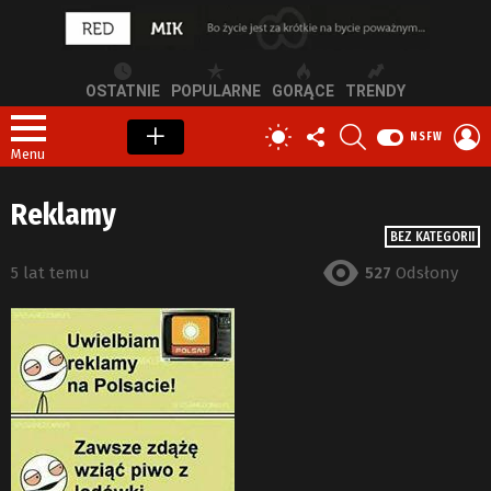
OSTATNIE
POPULARNE
GORĄCE
TRENDY
OBSERWUJ
SZUKAJ
Z
PRZEŁĄCZ
NSFW
NAS
S
SKÓRKĘ
Menu
Reklamy
BEZ KATEGORII
5 lat temu
527
Odsłony