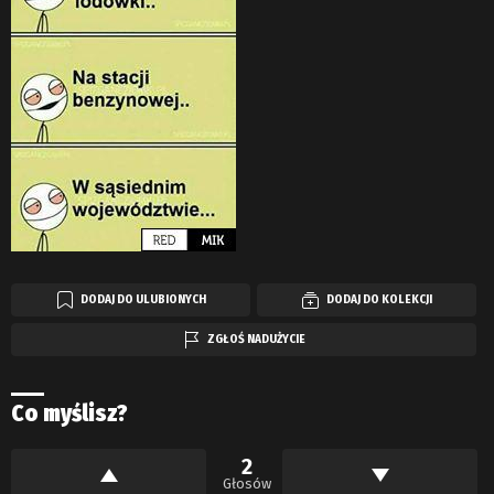
DODAJ DO ULUBIONYCH
DODAJ DO KOLEKCJI
ZGŁOŚ NADUŻYCIE
Co myślisz?
2
Głosów