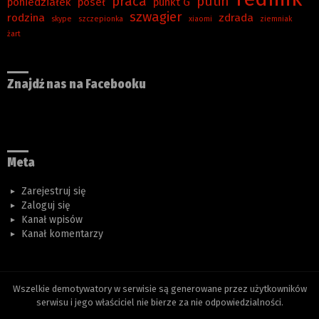
praca
putin
poniedziałek
poseł
punkt G
szwagier
rodzina
zdrada
skype
szczepionka
xiaomi
ziemniak
żart
Znajdź nas na Facebooku
Meta
Zarejestruj się
Zaloguj się
Kanał wpisów
Kanał komentarzy
Wszelkie demotywatory w serwisie są generowane przez użytkowników
serwisu i jego właściciel nie bierze za nie odpowiedzialności.