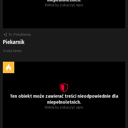
Kliknij by zobaczyć wpis
14
Polubienia
Piekarnik
3 lata temu
Ten obiekt może zawierać treści nieodpowiednie dla
niepełnoletnich.
Kliknij by zobaczyć wpis