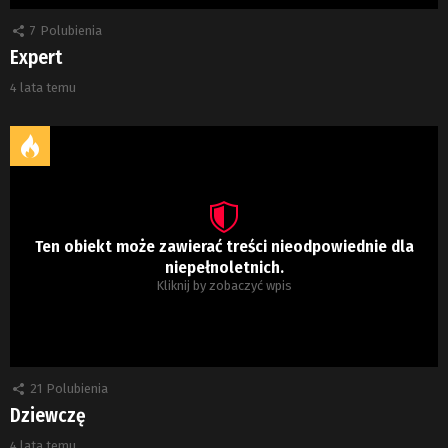
7
Polubienia
Expert
4 lata temu
Ten obiekt może zawierać treści nieodpowiednie dla
niepełnoletnich.
Kliknij by zobaczyć wpis
21
Polubienia
Dziewczę
4 lata temu