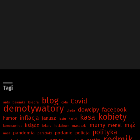
Tagi
blog
Covid
aids
beemka
biedra
cola
demotywatory
dowcipy
facebook
dieta
kobiety
kasa
inflacja
humor
janusz
jasiu
kartki
memy
mąż
ksiądz
menel
koronawirus
lekarz
lockdown
maseczki
polityka
pandemia
podanie
policja
nasa
paradoks
redmik