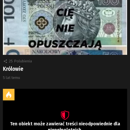
25
Polubienia
Królowie
5 lat temu
Ten obiekt może zawierać treści nieodpowiednie dla
niepełnoletnich.