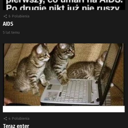
6
Polubienia
AIDS
5 lat temu
4
Polubienia
Teraz enter