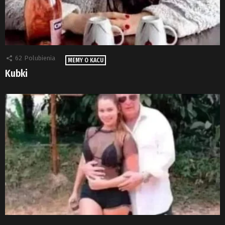
62
Polubienia
MEMY O KACU
Kubki