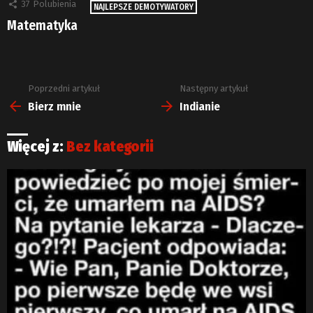
37
Polubienia
NAJLEPSZE DEMOTYWATORY
Matematyka
Poprzedni artykuł
Następny artykuł
Zobacz
więcej
Bierz mnie
Indianie
Więcej z:
Bez kategorii