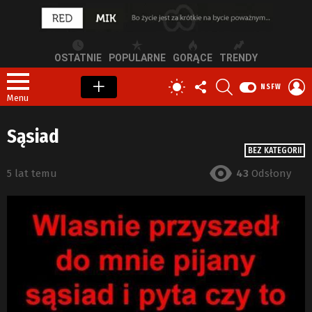
OSTATNIE
POPULARNE
GORĄCE
TRENDY
OBSERWUJ
SZUKAJ
Z
PRZEŁĄCZ
NSFW
NAS
S
SKÓRKĘ
Menu
Sąsiad
BEZ KATEGORII
5 lat temu
43
Odsłony