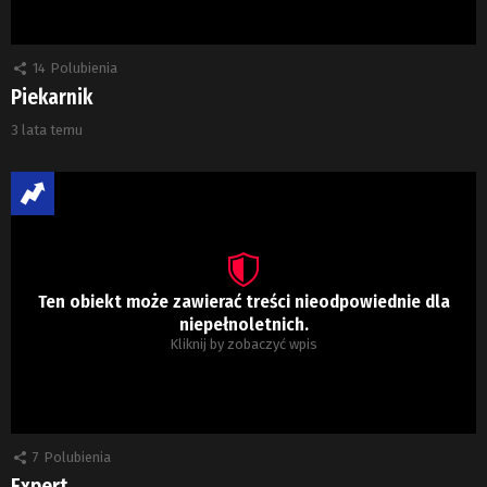
14
Polubienia
Piekarnik
3 lata temu
Ten obiekt może zawierać treści nieodpowiednie dla
niepełnoletnich.
Kliknij by zobaczyć wpis
7
Polubienia
Expert