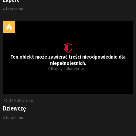
4 lata temu
Ten obiekt może zawierać treści nieodpowiednie dla
niepełnoletnich.
Kliknij by zobaczyć wpis
21
Polubienia
Dziewczę
4 lata temu