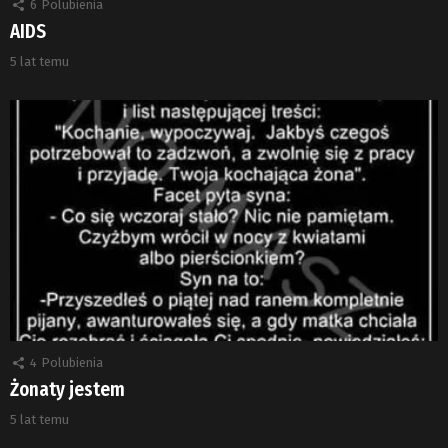
6
Polubienia
AIDS
5 lat temu
4
Polubienia
Żonaty jestem
5 lat temu