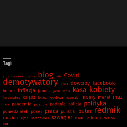
Tagi
blog
Covid
aids
beemka
biedra
cola
demotywatory
dowcipy
facebook
dieta
kobiety
kasa
inflacja
humor
janusz
jasiu
kartki
memy
mąż
ksiądz
menel
koronawirus
lekarz
lockdown
maseczki
polityka
pandemia
podanie
policja
nasa
paradoks
redmik
praca
putin
poniedziałek
poseł
punkt G
szwagier
rodzina
zdrada
skype
szczepionka
xiaomi
ziemniak
żart