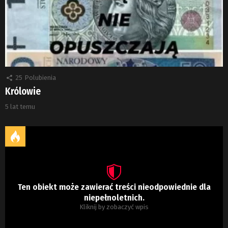
25
Polubienia
Królowie
5 lat temu
Ten obiekt może zawierać treści nieodpowiednie dla
niepełnoletnich.
Kliknij by zobaczyć wpis