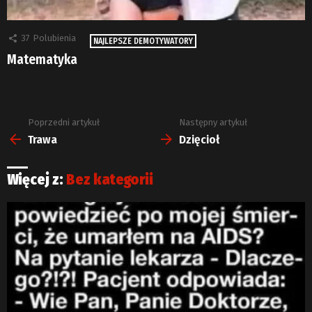
37
Polubienia
NAJLEPSZE DEMOTYWATORY
Matematyka
Poprzedni artykuł
Następny artykuł
Zobacz
więcej
Trawa
Dzięcioł
Więcej z:
Bez kategorii