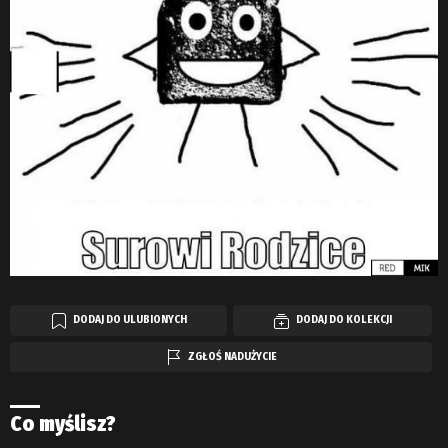
DODAJ DO ULUBIONYCH
DODAJ DO KOLEKCJI
ZGŁOŚ NADUŻYCIE
Co myślisz?