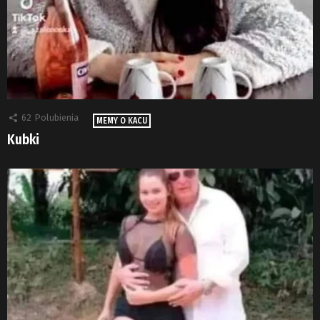
62
Polubienia
MEMY O KACU
Kubki