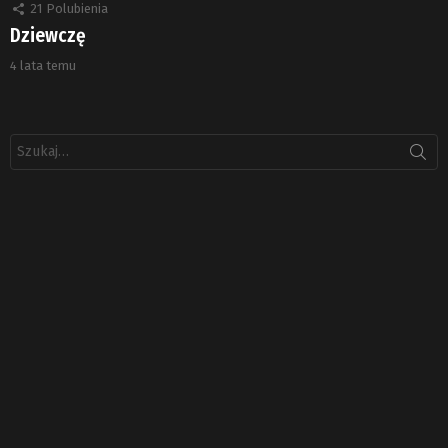
21
Polubienia
Dziewczę
4 lata temu
Szukaj: