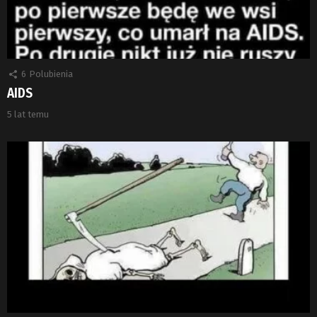
6
Polubienia
AIDS
5 lat temu