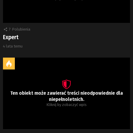
7
Polubienia
Expert
4 lata temu
Ten obiekt może zawierać treści nieodpowiednie dla
niepełnoletnich.
Kliknij by zobaczyć wpis