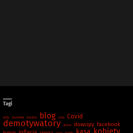
Tagi
blog
Covid
aids
beemka
biedra
cola
demotywatory
dowcipy
facebook
dieta
kobiety
kasa
inflacja
humor
janusz
jasiu
kartki