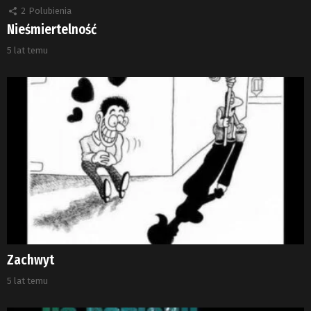
2
Polubienia
Nieśmiertelność
5 lat temu
Zachwyt
5 lat temu