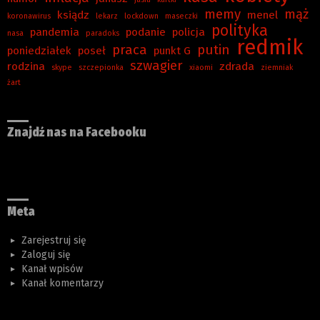
memy
mąż
ksiądz
menel
koronawirus
lekarz
lockdown
maseczki
polityka
pandemia
podanie
policja
nasa
paradoks
redmik
praca
putin
poniedziałek
poseł
punkt G
szwagier
rodzina
zdrada
skype
szczepionka
xiaomi
ziemniak
żart
Znajdź nas na Facebooku
Meta
Zarejestruj się
Zaloguj się
Kanał wpisów
Kanał komentarzy