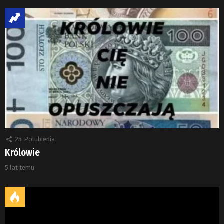
25
Polubienia
Królowie
5 lat temu