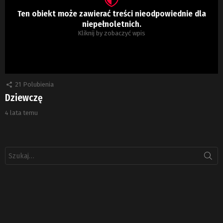
Ten obiekt może zawierać treści nieodpowiednie dla
niepełnoletnich.
Kliknij by zobaczyć wpis
21
Polubienia
Dziewczę
4 lata temu
Szukaj: