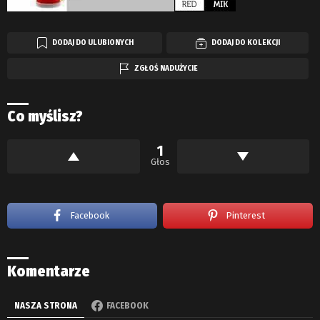
DODAJ DO ULUBIONYCH
DODAJ DO KOLEKCJI
ZGŁOŚ NADUŻYCIE
Co myślisz?
1
Głos
Facebook
Pinterest
Komentarze
NASZA STRONA
FACEBOOK