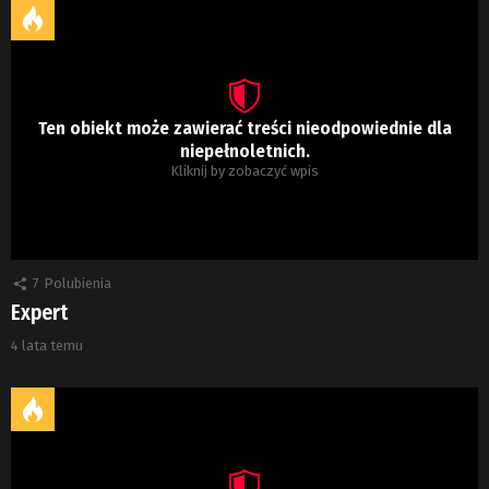
Ten obiekt może zawierać treści nieodpowiednie dla
niepełnoletnich.
Kliknij by zobaczyć wpis
7
Polubienia
Expert
4 lata temu