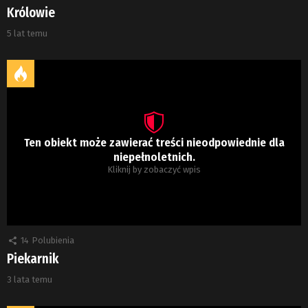
Królowie
5 lat temu
Ten obiekt może zawierać treści nieodpowiednie dla
niepełnoletnich.
Kliknij by zobaczyć wpis
14
Polubienia
Piekarnik
3 lata temu