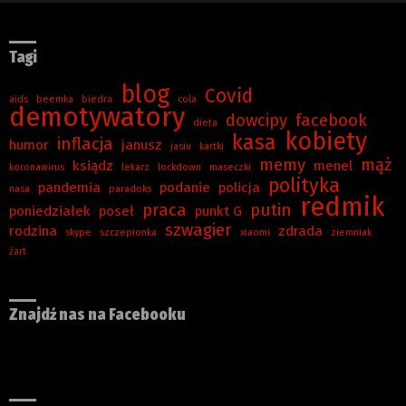
Tagi
blog
Covid
aids
beemka
biedra
cola
demotywatory
dowcipy
facebook
dieta
kobiety
kasa
inflacja
humor
janusz
jasiu
kartki
memy
mąż
ksiądz
menel
koronawirus
lekarz
lockdown
maseczki
polityka
pandemia
podanie
policja
nasa
paradoks
redmik
praca
putin
poniedziałek
poseł
punkt G
szwagier
rodzina
zdrada
skype
szczepionka
xiaomi
ziemniak
żart
Znajdź nas na Facebooku