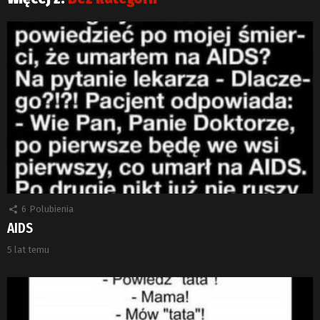
6
Polubienia
AIDS
5 lat temu