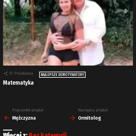
37
Polubienia
NAJLEPSZE DEMOTYWATORY
Matematyka
Poprzedni artykuł
Następny artykuł
Zobacz
więcej
Mężczyzna
Ormitolog
Więcej z:
Bez kategorii