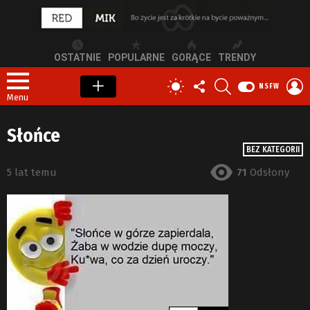
OSTATNIE
POPULARNE
GORĄCE
TRENDY
OBSERWUJ
SZUKAJ
Z
PRZEŁĄCZ
NSFW
NAS
S
SKÓRKĘ
Menu
Słońce
BEZ KATEGORII
5 lat temu
71
Odsłony