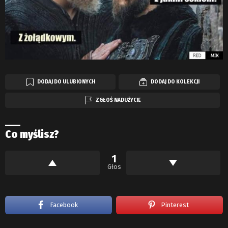
DODAJ DO ULUBIONYCH
DODAJ DO KOLEKCJI
ZGŁOŚ NADUŻYCIE
Co myślisz?
1
Głos
Facebook
Pinterest