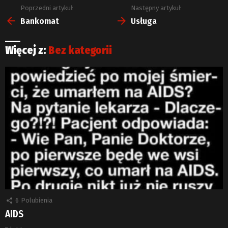
Poprzedni artykuł
Następny artykuł
Zobacz
więcej
Bankomat
Usługa
Więcej z:
Bez kategorii
6
Polubienia
AIDS