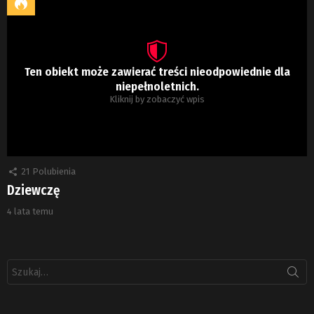
Ten obiekt może zawierać treści nieodpowiednie dla
niepełnoletnich.
Kliknij by zobaczyć wpis
21
Polubienia
Dziewczę
4 lata temu
Szukaj: