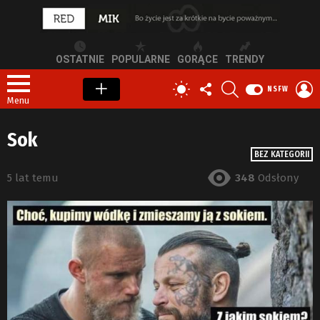
OSTATNIE
POPULARNE
GORĄCE
TRENDY
OBSERWUJ
SZUKAJ
Z
PRZEŁĄCZ
NSFW
NAS
S
SKÓRKĘ
Menu
Sok
BEZ KATEGORII
5 lat temu
348
Odsłony