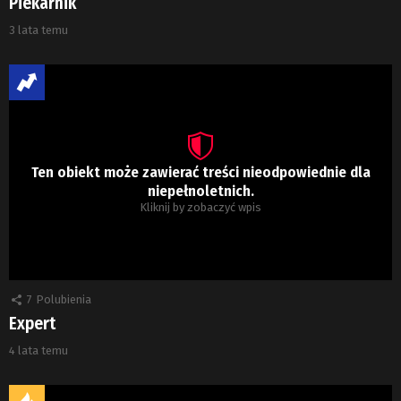
Piekarnik
3 lata temu
Ten obiekt może zawierać treści nieodpowiednie dla
niepełnoletnich.
Kliknij by zobaczyć wpis
7
Polubienia
Expert
4 lata temu