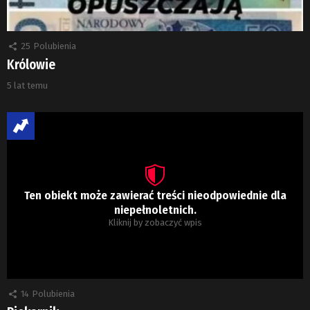
25
Polubienia
Królowie
5 lat temu
Ten obiekt może zawierać treści nieodpowiednie dla
niepełnoletnich.
Kliknij by zobaczyć wpis
14
Polubienia