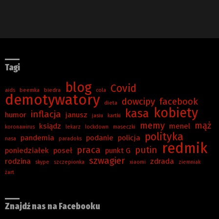
Tagi
blog
Covid
aids
beemka
biedra
cola
demotywatory
dowcipy
facebook
dieta
kobiety
kasa
inflacja
humor
janusz
jasiu
kartki
memy
mąż
ksiądz
menel
koronawirus
lekarz
lockdown
maseczki
polityka
pandemia
podanie
policja
nasa
paradoks
redmik
praca
putin
poniedziałek
poseł
punkt G
szwagier
rodzina
zdrada
skype
szczepionka
xiaomi
ziemniak
żart
Znajdź nas na Facebooku