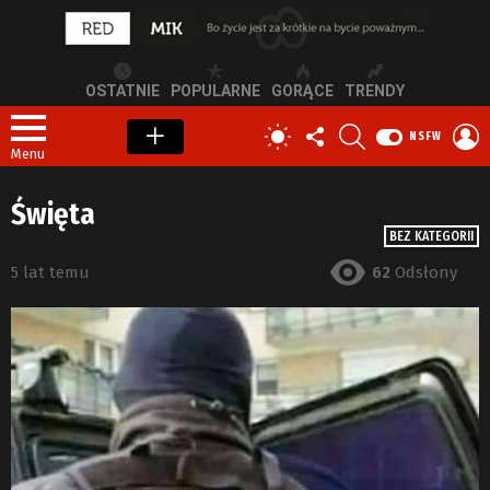
OSTATNIE
POPULARNE
GORĄCE
TRENDY
OBSERWUJ
SZUKAJ
Z
PRZEŁĄCZ
NSFW
NAS
S
SKÓRKĘ
Menu
Święta
BEZ KATEGORII
5 lat temu
62
Odsłony