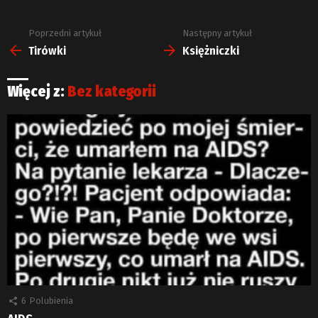
Poprzedni artykuł
Następny artykuł
Zobacz
więcej
Tirówki
Księżniczki
Więcej z:
Bez kategorii
6
Polubienia