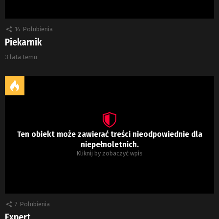
14
Polubienia
Piekarnik
3 lata temu
Ten obiekt może zawierać treści nieodpowiednie dla
niepełnoletnich.
Kliknij by zobaczyć wpis
7
Polubienia
Expert