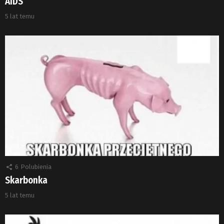
AIDS
5 lat temu
6
Polubienia
Skarbonka
5 lat temu