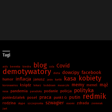
Tagi
blog
Covid
aids
beemka
biedra
cola
demotywatory
dowcipy
facebook
dieta
kobiety
kasa
inflacja
humor
janusz
jasiu
kartki
memy
mąż
ksiądz
menel
koronawirus
lekarz
lockdown
maseczki
polityka
pandemia
podanie
policja
nasa
paradoks
redmik
praca
putin
poniedziałek
poseł
punkt G
szwagier
rodzina
zdrada
skype
szczepionka
xiaomi
ziemniak
żart