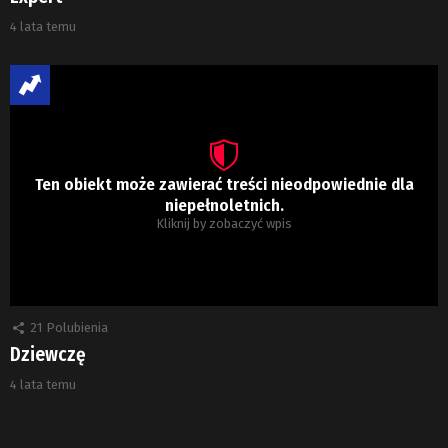
4 lata temu
Ten obiekt może zawierać treści nieodpowiednie dla
niepełnoletnich.
Kliknij by zobaczyć wpis
21
Polubienia
Dziewczę
4 lata temu