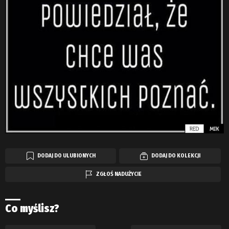
DODAJ DO ULUBIONYCH
DODAJ DO KOLEKCJI
ZGŁOŚ NADUŻYCIE
Co myślisz?