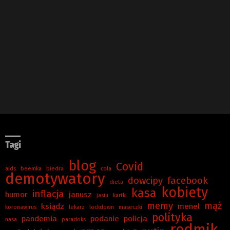
Tagi
blog
Covid
aids
beemka
biedra
cola
demotywatory
dowcipy
facebook
dieta
kobiety
kasa
inflacja
humor
janusz
jasiu
kartki
memy
mąż
ksiądz
menel
koronawirus
lekarz
lockdown
maseczki
polityka
pandemia
podanie
policja
nasa
paradoks
redmik