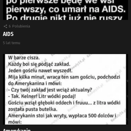
6
Polubienia
AIDS
5 lat temu