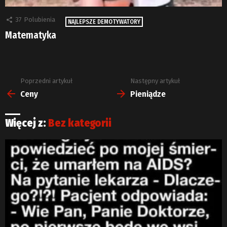
37
Polubienia
NAJLEPSZE DEMOTYWATORY
Matematyka
Poprzedni artykuł
Następny artykuł
Zobacz
więcej
Ceny
Pieniądze
Więcej z:
Bez kategorii