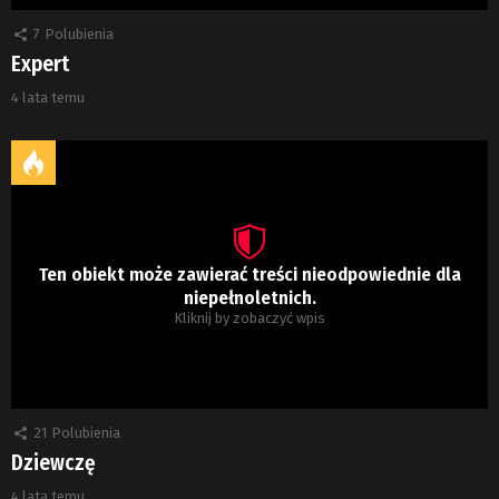
7
Polubienia
Expert
4 lata temu
Ten obiekt może zawierać treści nieodpowiednie dla
niepełnoletnich.
Kliknij by zobaczyć wpis
21
Polubienia
Dziewczę
4 lata temu