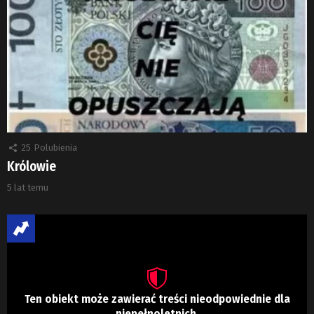
25
Polubienia
Królowie
5 lat temu
Ten obiekt może zawierać treści nieodpowiednie dla
niepełnoletnich.