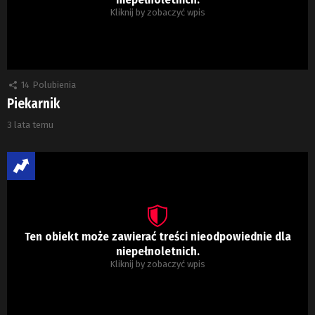
Kliknij by zobaczyć wpis
14
Polubienia
Piekarnik
3 lata temu
Ten obiekt może zawierać treści nieodpowiednie dla
niepełnoletnich.
Kliknij by zobaczyć wpis