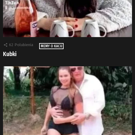
62
Polubienia
MEMY O KACU
Kubki