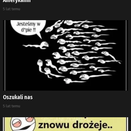
Amerykanin
5 lat temu
Oszukali nas
5 lat temu