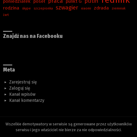
praca
putin
poniedziałek
poseł
punkt G
szwagier
rodzina
zdrada
skype
szczepionka
xiaomi
ziemniak
żart
Znajdź nas na Facebooku
Meta
Zarejestruj się
Zaloguj się
Kanał wpisów
Kanał komentarzy
Wszelkie demotywatory w serwisie są generowane przez użytkowników
serwisu i jego właściciel nie bierze za nie odpowiedzialności.