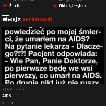
Zobacz
więcej
Żarcik
Wkładaj szybko
Więcej z:
Bez kategorii
6
Polubienia
AIDS
5 lat temu