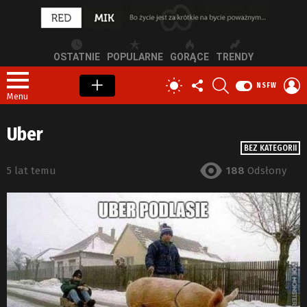
OSTATNIE
POPULARNE
GORĄCE
TRENDY
OBSERWUJ
SZUKAJ
Z
PRZEŁĄCZ
NSFW
NAS
S
SKÓRKĘ
Menu
Uber
BEZ KATEGORII
5 lat temu
188
Odsłony