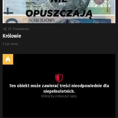
25
Polubienia
Królowie
5 lat temu
Ten obiekt może zawierać treści nieodpowiednie dla
niepełnoletnich.
Kliknij by zobaczyć wpis