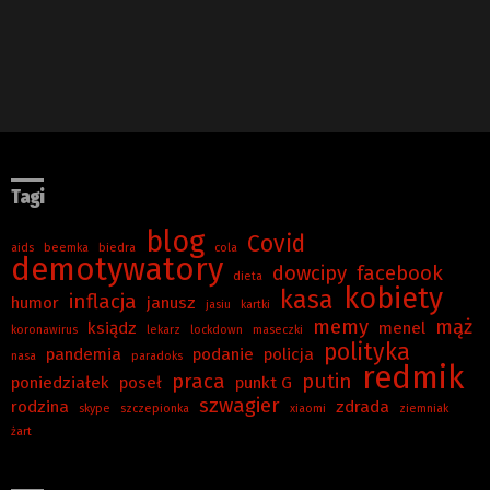
Tagi
blog
Covid
aids
beemka
biedra
cola
demotywatory
dowcipy
facebook
dieta
kobiety
kasa
inflacja
humor
janusz
jasiu
kartki
memy
mąż
ksiądz
menel
koronawirus
lekarz
lockdown
maseczki
polityka
pandemia
podanie
policja
nasa
paradoks
redmik
praca
putin
poniedziałek
poseł
punkt G
szwagier
rodzina
zdrada
skype
szczepionka
xiaomi
ziemniak
żart