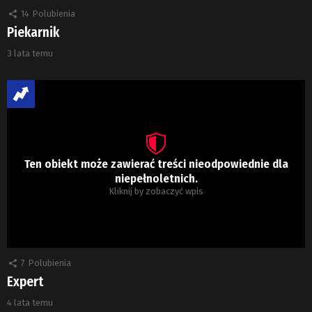
14
Polubienia
Piekarnik
3 lata temu
Ten obiekt może zawierać treści nieodpowiednie dla
niepełnoletnich.
Kliknij by zobaczyć wpis
7
Polubienia
Expert
4 lata temu