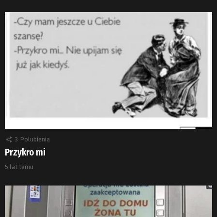
3
Polubienia
Przykro mi
5 lat temu