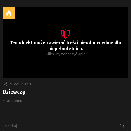
Ten obiekt może zawierać treści nieodpowiednie dla
niepełnoletnich.
Kliknij by zobaczyć wpis
21
Polubienia
Dziewczę
4 lata temu
Szukaj: