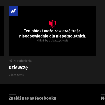
Ten obiekt może zawierać treści
nieodpowiednie dla niepełnoletnich.
Kliknij by zobaczyć wpis
21
Polubienia
Dziewczę
4 lata temu
Znajdź nas na Facebooku
M