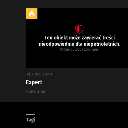
Ten obiekt może zawierać treści
nieodpowiednie dla niepełnoletnich.
Kliknij by zobaczyć wpis
7
Polubienia
Expert
4 lata temu
Tagi