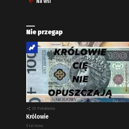
Na wsi
Nie przegap
25
Polubienia
Królowie
5 lat temu