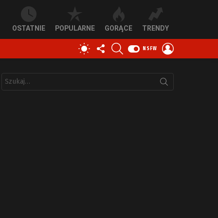
OSTATNIE
POPULARNE
GORĄCE
TRENDY
OBSERWUJ
SZUKAJ
ZALOGUJ
PRZEŁĄCZ
NSFW
NAS
SIĘ
SKÓRKĘ
Szukaj: