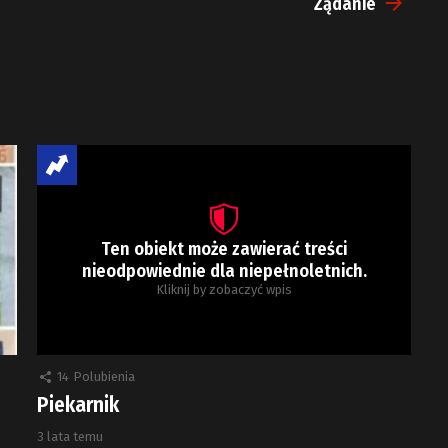
Żądanie
Ten obiekt może zawierać treści
nieodpowiednie dla niepełnoletnich.
Kliknij by zobaczyć wpis
14
Polubienia
Piekarnik
3 lata temu