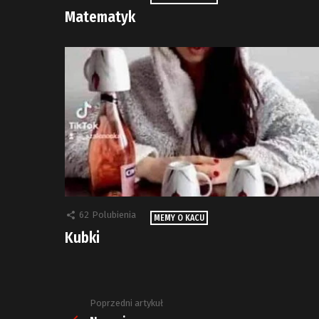
Matematyk
62
Polubienia
MEMY O KACU
Kubki
Poprzedni artykuł
Zobacz
więcej