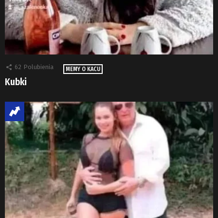
62
Polubienia
MEMY O KACU
Kubki