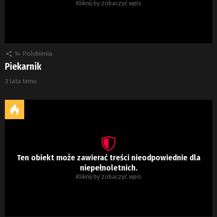
Kliknij by zobaczyć wpis
14
Polubienia
Piekarnik
3 lata temu
Ten obiekt może zawierać treści nieodpowiednie dla
niepełnoletnich.
Kliknij by zobaczyć wpis