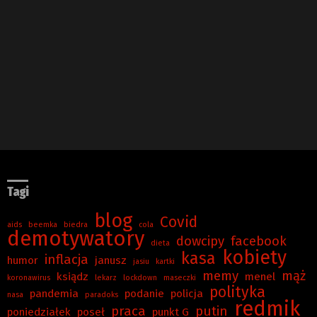
Tagi
blog
Covid
aids
beemka
biedra
cola
demotywatory
dowcipy
facebook
dieta
kobiety
kasa
inflacja
humor
janusz
jasiu
kartki
memy
mąż
ksiądz
menel
koronawirus
lekarz
lockdown
maseczki
polityka
pandemia
podanie
policja
nasa
paradoks
redmik
praca
putin
poniedziałek
poseł
punkt G