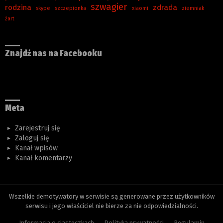
szwagier
rodzina
zdrada
skype
szczepionka
xiaomi
ziemniak
żart
Znajdź nas na Facebooku
Meta
Zarejestruj się
Zaloguj się
Kanał wpisów
Kanał komentarzy
Wszelkie demotywatory w serwisie są generowane przez użytkowników
serwisu i jego właściciel nie bierze za nie odpowiedzialności.
Informacja o ciasteczkach
Polityka prywatności
Regulamin