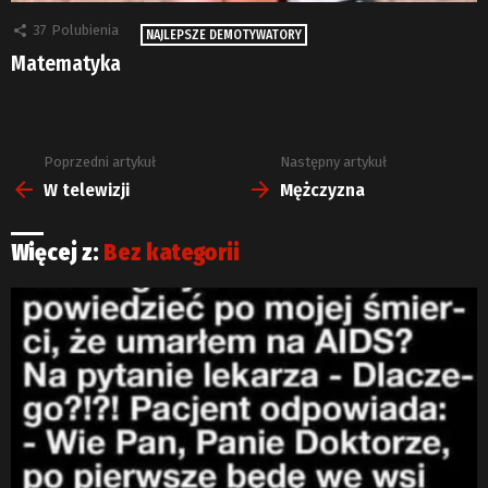
37
Polubienia
NAJLEPSZE DEMOTYWATORY
Matematyka
Poprzedni artykuł
Następny artykuł
Zobacz
więcej
W telewizji
Mężczyzna
Więcej z:
Bez kategorii