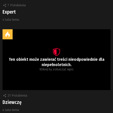
7
Polubienia
Expert
4 lata temu
Ten obiekt może zawierać treści nieodpowiednie dla
niepełnoletnich.
Kliknij by zobaczyć wpis
21
Polubienia
Dziewczę
4 lata temu