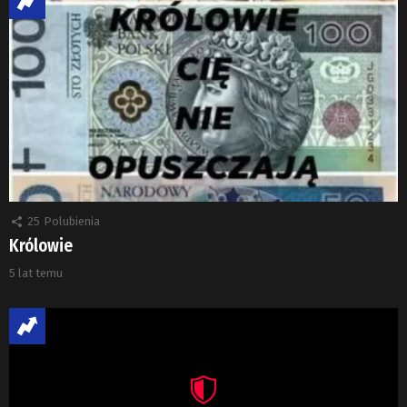
25
Polubienia
Królowie
5 lat temu