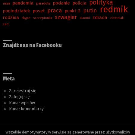
polityka
pandemia
podanie
policja
nasa
paradoks
redmik
praca
putin
poniedziałek
poseł
punkt G
szwagier
rodzina
zdrada
skype
szczepionka
xiaomi
ziemniak
żart
Znajdź nas na Facebooku
Meta
Zarejestruj się
Zaloguj się
Kanał wpisów
Kanał komentarzy
Wszelkie demotywatory w serwisie są generowane przez użytkowników