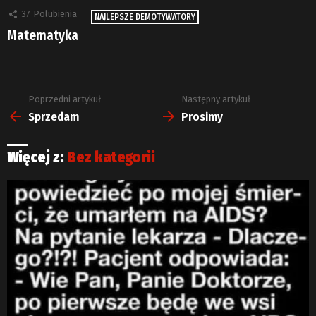
37
Polubienia
NAJLEPSZE DEMOTYWATORY
Matematyka
Poprzedni artykuł
Następny artykuł
Zobacz
więcej
Sprzedam
Prosimy
Więcej z:
Bez kategorii