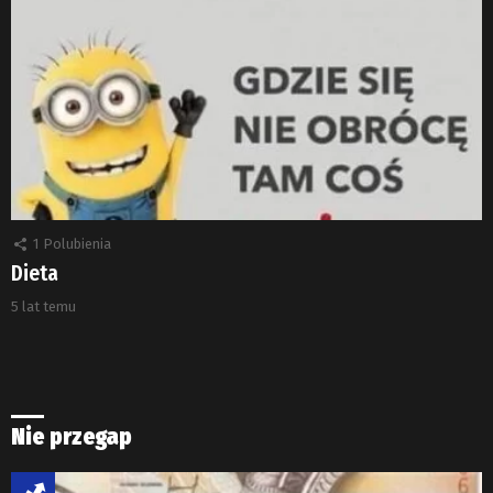
1
Polubienia
Dieta
5 lat temu
Nie przegap