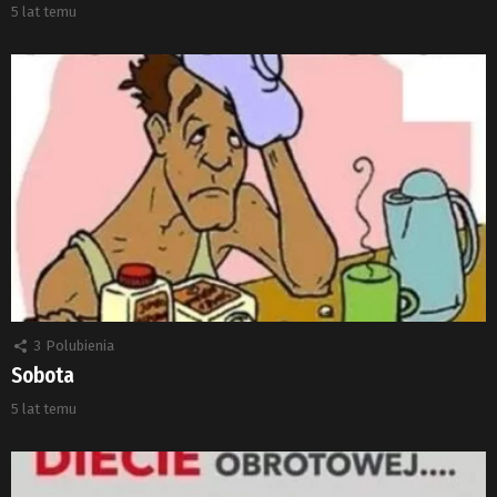
5 lat temu
3
Polubienia
Sobota
5 lat temu