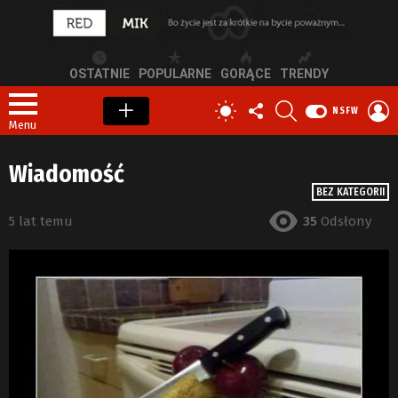
OSTATNIE
POPULARNE
GORĄCE
TRENDY
OBSERWUJ
SZUKAJ
Z
PRZEŁĄCZ
NSFW
NAS
S
SKÓRKĘ
Menu
Wiadomość
BEZ KATEGORII
5 lat temu
35
Odsłony