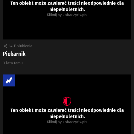
Ten obiekt może zawierać treści nieodpowiednie dla
niepełnoletnich.
Kliknij by zobaczyć wpis
14
Polubienia
Piekarnik
3 lata temu
Ten obiekt może zawierać treści nieodpowiednie dla
niepełnoletnich.
Kliknij by zobaczyć wpis