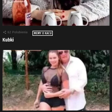
62
Polubienia
MEMY O KACU
Kubki