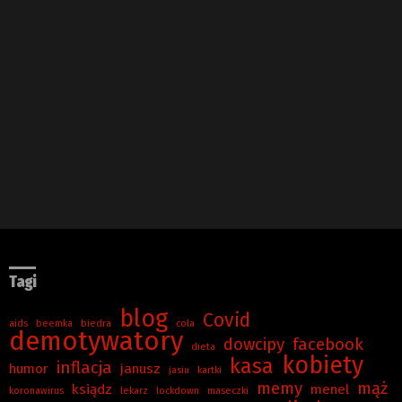
Tagi
blog
Covid
aids
beemka
biedra
cola
demotywatory
dowcipy
facebook
dieta
kobiety
kasa
inflacja
humor
janusz
jasiu
kartki
memy
mąż
ksiądz
menel
koronawirus
lekarz
lockdown
maseczki