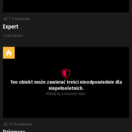
7
Polubienia
Expert
4 lata temu
Ten obiekt może zawierać treści nieodpowiednie dla
niepełnoletnich.
Kliknij by zobaczyć wpis
21
Polubienia