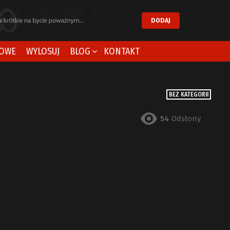
DODAJ
OWE
WYLOSUJ
BLOG
KONTAKT
BEZ KATEGORII
54
Odsłony