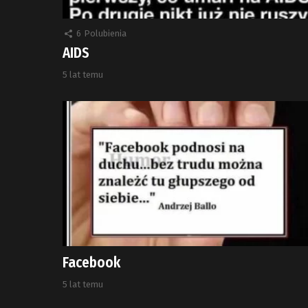
6
Polubienia
AIDS
5 lat temu
Facebook
5 lat temu