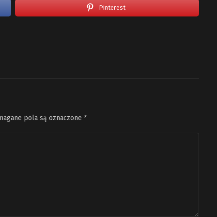
Pinterest
agane pola są oznaczone
*