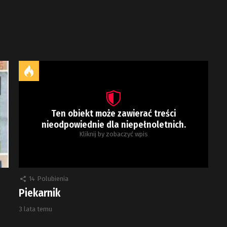
Ten obiekt może zawierać treści
nieodpowiednie dla niepełnoletnich.
Kliknij by zobaczyć wpis
14
Polubienia
Piekarnik
3 lata temu