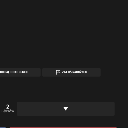
DODAJ DO KOLEKCJI
ZGŁOŚ NADUŻYCIE
2
Głosów