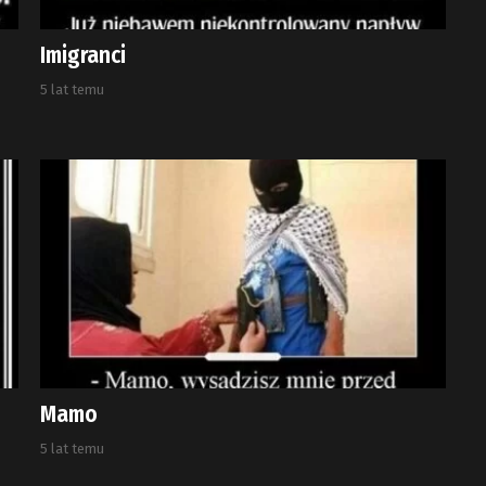
Imigranci
5 lat temu
Mamo
5 lat temu