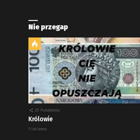
Nie przegap
25
Polubienia
Królowie
5 lat temu