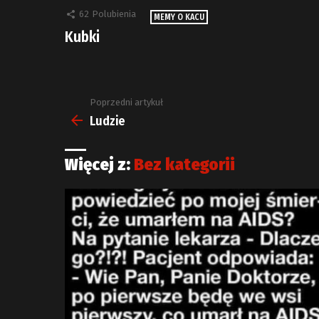
62
Polubienia
MEMY O KACU
Kubki
Poprzedni artykuł
Zobacz
więcej
Ludzie
Więcej z:
Bez kategorii