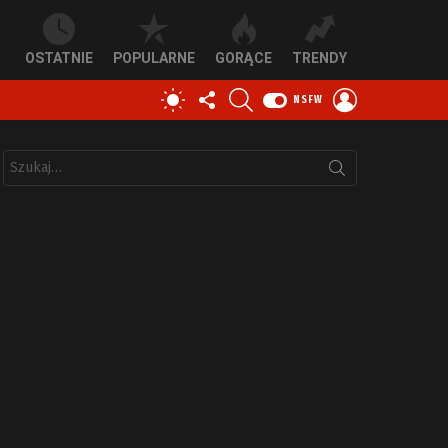
OSTATNIE
POPULARNE
GORĄCE
TRENDY
OBSERWUJ
SZUKAJ
ZALOGUJ
PRZEŁĄCZ
NSFW
NAS
SIĘ
SKÓRKĘ
Szukaj: