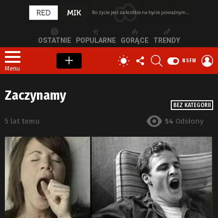
OSTATNIE
POPULARNE
GORĄCE
TRENDY
OBSERWUJ
SZUKAJ
Z
PRZEŁĄCZ
NSFW
NAS
S
SKÓRKĘ
Menu
Zaczynamy
BEZ KATEGORII
5 lat temu
54
Odsłony