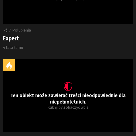
7
Polubienia
Expert
4 lata temu
Ten obiekt może zawierać treści nieodpowiednie dla
niepełnoletnich.
Kliknij by zobaczyć wpis