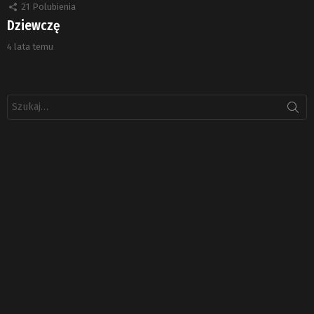
21
Polubienia
Dziewczę
4 lata temu
Szukaj: