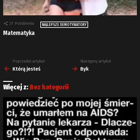
37
Polubienia
NAJLEPSZE DEMOTYWATORY
Matematyka
Poprzedni artykuł
Następny artykuł
Zobacz
więcej
Którą jesteś
Byk
Więcej z:
Bez kategorii