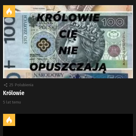
25
Polubienia
Królowie
5 lat temu