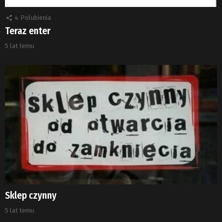
4
Polubienia
Teraz enter
5 lat temu
Sklep czynny
5 lat temu