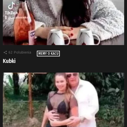
62
Polubienia
MEMY O KACU
Kubki