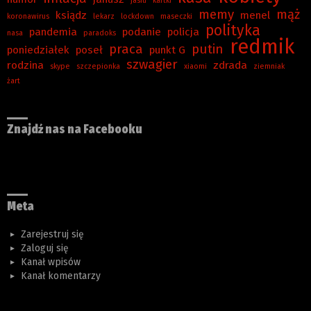
jasiu
kartki
memy
mąż
ksiądz
menel
koronawirus
lekarz
lockdown
maseczki
polityka
pandemia
podanie
policja
nasa
paradoks
redmik
praca
putin
poniedziałek
poseł
punkt G
szwagier
rodzina
zdrada
skype
szczepionka
xiaomi
ziemniak
żart
Znajdź nas na Facebooku
Meta
Zarejestruj się
Zaloguj się
Kanał wpisów
Kanał komentarzy