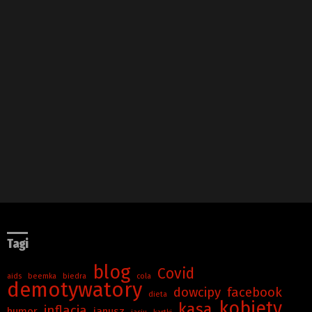
Tagi
blog
Covid
aids
beemka
biedra
cola
demotywatory
dowcipy
facebook
dieta
kobiety
kasa
inflacja
humor
janusz