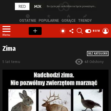
OSTATNIE
POPULARNE
GORĄCE
TRENDY
OBSERWUJ
SZUKAJ
Z
PRZEŁĄCZ
NSFW
NAS
S
SKÓRKĘ
Menu
Zima
BEZ KATEGORII
5 lat temu
41
Odsłony