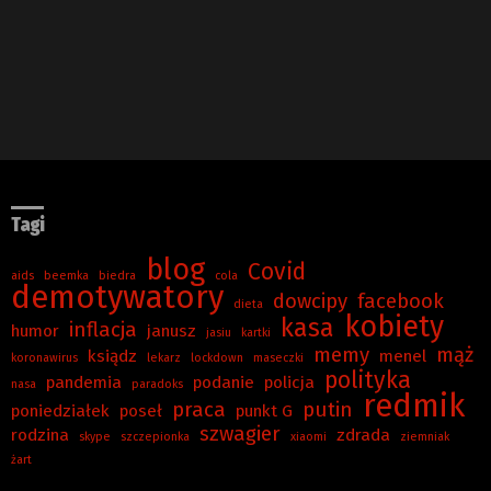
Tagi
blog
Covid
aids
beemka
biedra
cola
demotywatory
dowcipy
facebook
dieta
kobiety
kasa
inflacja
humor
janusz
jasiu
kartki
memy
mąż
ksiądz
menel
koronawirus
lekarz
lockdown
maseczki
polityka
pandemia
podanie
policja
nasa
paradoks
redmik
praca
putin
poniedziałek
poseł
punkt G
szwagier
rodzina
zdrada
skype
szczepionka
xiaomi
ziemniak
żart