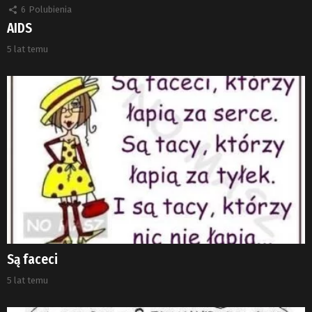
6
Polubienia
AIDS
5 lat temu
Są faceci
5 lat temu