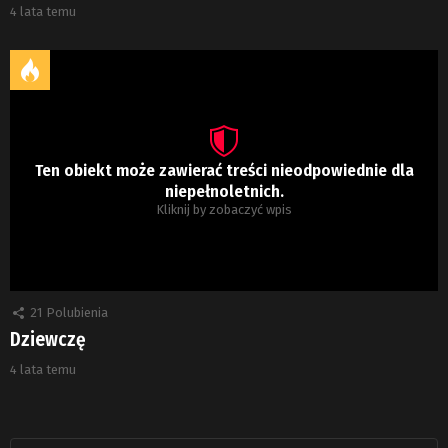
4 lata temu
Ten obiekt może zawierać treści nieodpowiednie dla
niepełnoletnich.
Kliknij by zobaczyć wpis
21
Polubienia
Dziewczę
4 lata temu
Szukaj: