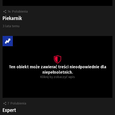
14
Polubienia
Piekarnik
3 lata temu
Ten obiekt może zawierać treści nieodpowiednie dla
niepełnoletnich.
Kliknij by zobaczyć wpis
7
Polubienia
Expert