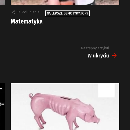
37
Polubienia
NAJLEPSZE DEMOTYWATORY
Matematyka
Następny artykuł
W ukryciu