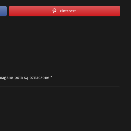
Pinterest
agane pola są oznaczone
*