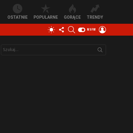
OSTATNIE
POPULARNE
GORĄCE
TRENDY
OBSERWUJ
SZUKAJ
ZALOGUJ
PRZEŁĄCZ
NSFW
NAS
SIĘ
SKÓRKĘ
Szukaj: