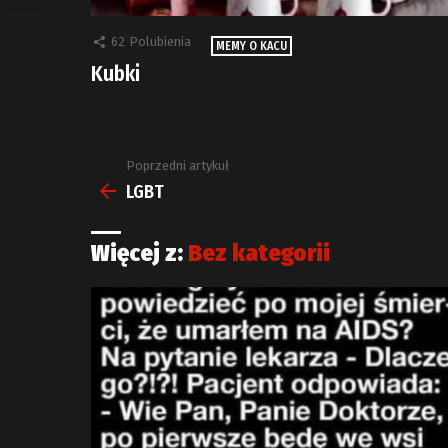
62
Polubienia
MEMY O KACU
Kubki
Poprzedni artykuł
Zobacz
więcej
LGBT
Więcej z:
Bez kategorii