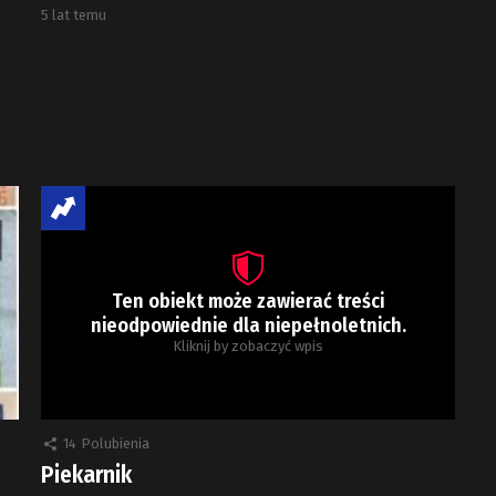
5 lat temu
Ten obiekt może zawierać treści
nieodpowiednie dla niepełnoletnich.
Kliknij by zobaczyć wpis
14
Polubienia
Piekarnik