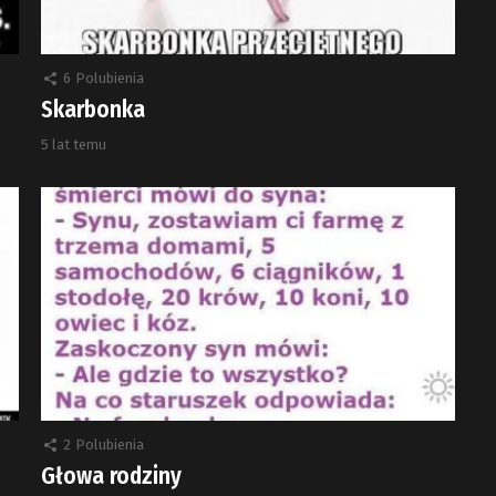
6
Polubienia
Skarbonka
5 lat temu
2
Polubienia
Głowa rodziny