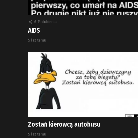
6
Polubienia
AIDS
5 lat temu
Zostań kierowcą autobusu
5 lat temu