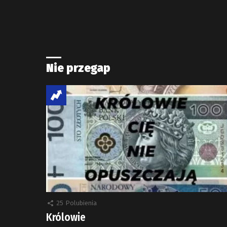
Nie przegap
25
Polubienia
Królowie