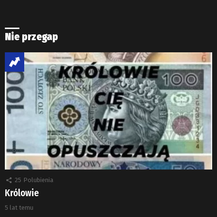
Nie przegap
25
Polubienia
Królowie
5 lat temu