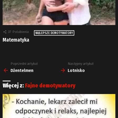
37
Polubienia
NAJLEPSZE DEMOTYWATORY
Matematyka
Poprzedni artykuł
Następny artykuł
Zobacz
więcej
Dżentelmen
Lotnisko
Więcej z:
Fajne demotywatory