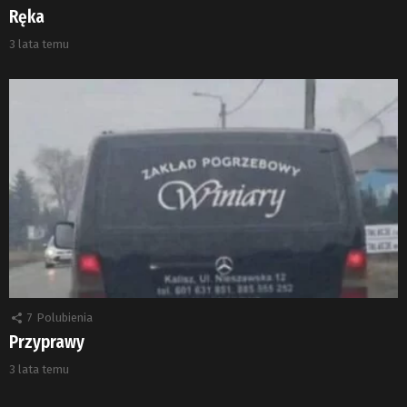
Ręka
3 lata temu
7
Polubienia
Przyprawy
3 lata temu