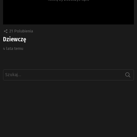
21
Polubienia
Dziewczę
4 lata temu
Szukaj: