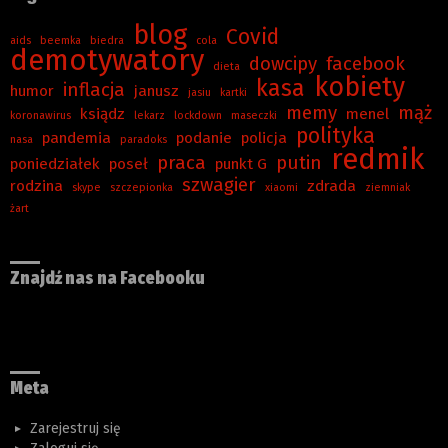
blog
Covid
aids
beemka
biedra
cola
demotywatory
dowcipy
facebook
dieta
kobiety
kasa
inflacja
humor
janusz
jasiu
kartki
memy
mąż
ksiądz
menel
koronawirus
lekarz
lockdown
maseczki
polityka
pandemia
podanie
policja
nasa
paradoks
redmik
praca
putin
poniedziałek
poseł
punkt G
szwagier
rodzina
zdrada
skype
szczepionka
xiaomi
ziemniak
żart
Znajdź nas na Facebooku
Meta
Zarejestruj się