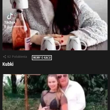
62
Polubienia
MEMY O KACU
Kubki