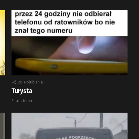
20
Polubienia
Turysta
3 lata temu