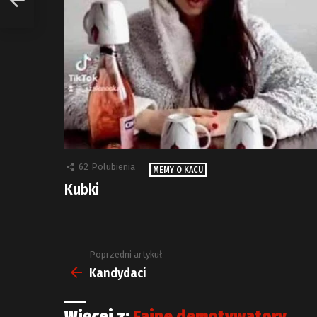
62
Polubienia
MEMY O KACU
Kubki
Poprzedni artykuł
Zobacz
więcej
Kandydaci
Więcej z:
Fajne demotywatory