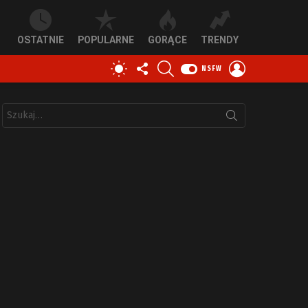
OSTATNIE
POPULARNE
GORĄCE
TRENDY
OBSERWUJ
SZUKAJ
ZALOGUJ
PRZEŁĄCZ
NSFW
NAS
SIĘ
SKÓRKĘ
Szukaj: