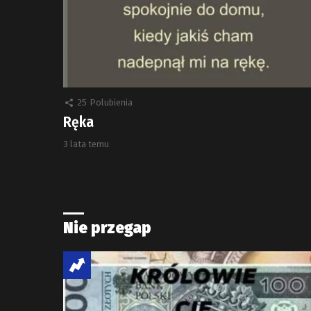
25
Polubienia
Ręka
3 lata temu
Nie przegap