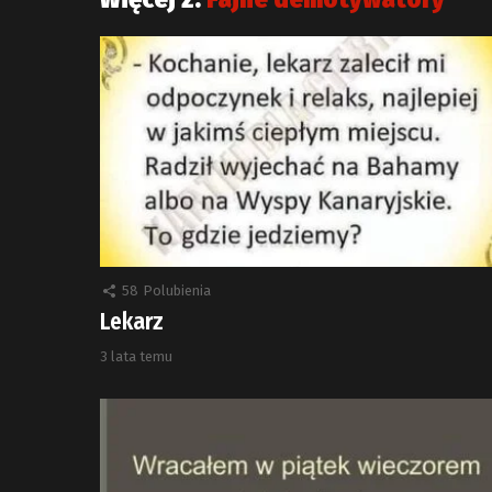
58
Polubienia
Lekarz
3 lata temu