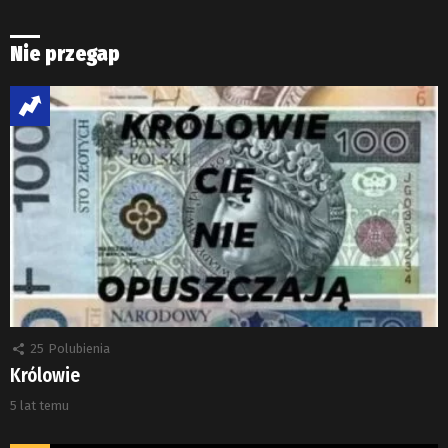
Nie przegap
25
Polubienia
Królowie
5 lat temu