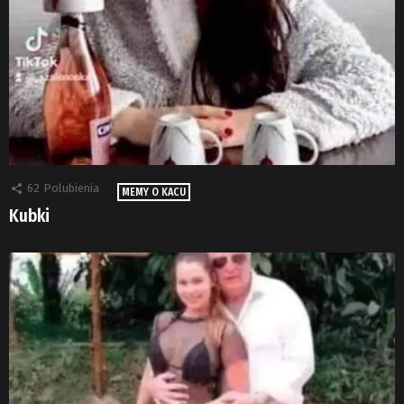
62
Polubienia
MEMY O KACU
Kubki