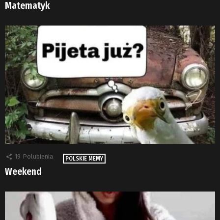
Matematyk
19
Polubienia
POLSKIE MEMY
Weekend