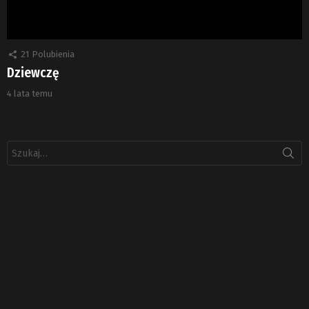
21
Polubienia
Dziewczę
4 lata temu
Szukaj: