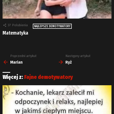
37
Polubienia
NAJLEPSZE DEMOTYWATORY
Matematyka
Poprzedni artykuł
Następny artykuł
Zobacz
więcej
Marian
Ryż
Więcej z:
Fajne demotywatory