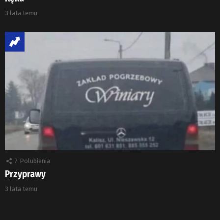
3 lata temu
7
Polubienia
Przyprawy
3 lata temu