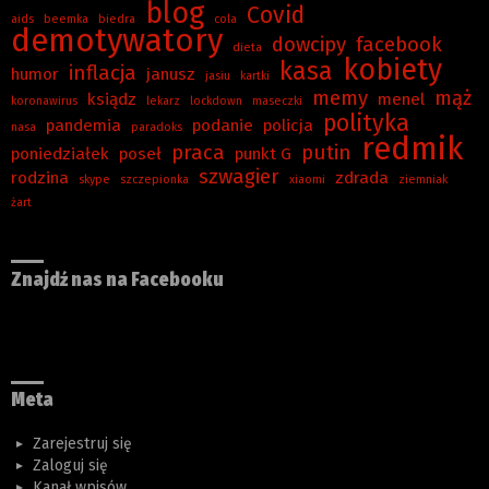
blog
Covid
aids
beemka
biedra
cola
demotywatory
dowcipy
facebook
dieta
kobiety
kasa
inflacja
humor
janusz
jasiu
kartki
memy
mąż
ksiądz
menel
koronawirus
lekarz
lockdown
maseczki
polityka
pandemia
podanie
policja
nasa
paradoks
redmik
praca
putin
poniedziałek
poseł
punkt G
szwagier
rodzina
zdrada
skype
szczepionka
xiaomi
ziemniak
żart
Znajdź nas na Facebooku
Meta
Zarejestruj się
Zaloguj się
Kanał wpisów