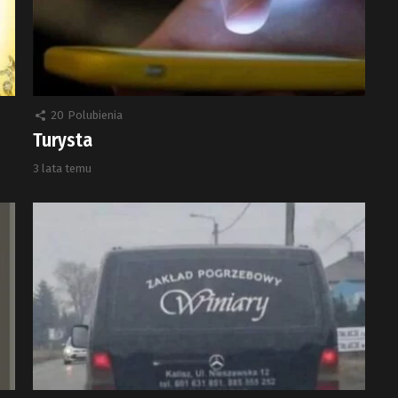
20
Polubienia
Turysta
3 lata temu