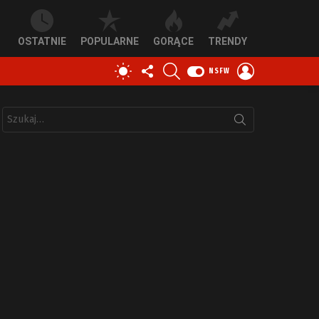
OSTATNIE
POPULARNE
GORĄCE
TRENDY
OBSERWUJ
SZUKAJ
ZALOGUJ
PRZEŁĄCZ
NSFW
NAS
SIĘ
SKÓRKĘ
Szukaj: