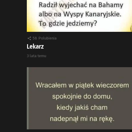
58
Polubienia
Lekarz
3 lata temu