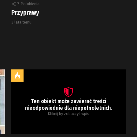
7
Polubienia
Przyprawy
3 lata temu
Ten obiekt może zawierać treści
nieodpowiednie dla niepełnoletnich.
Kliknij by zobaczyć wpis