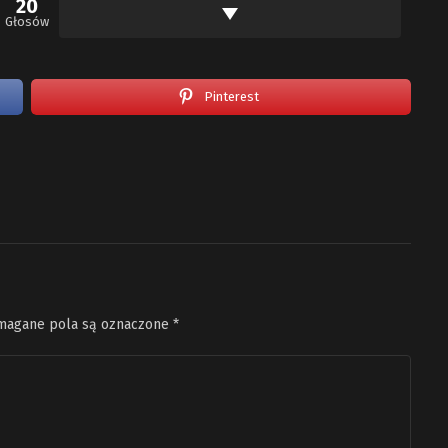
20
Głosów
Pinterest
agane pola są oznaczone
*