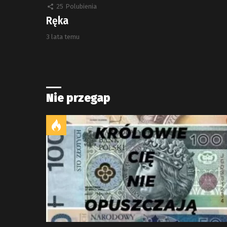
25
Polubienia
Ręka
3 lata temu
Nie przegap