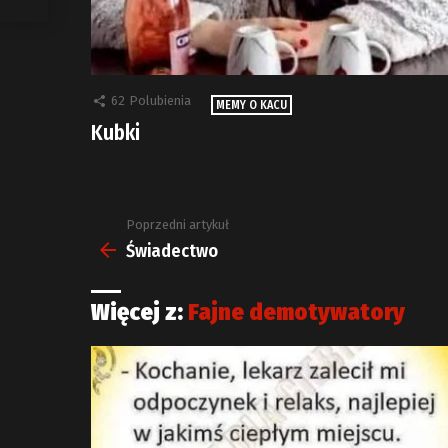
62
Polubienia
MEMY O KACU
Kubki
Poprzedni artykuł
Zobacz
więcej
Świadectwo
Więcej z:
Fajne demotywatory