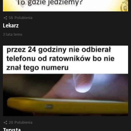
58
Polubienia
Lekarz
3 lata temu
20
Polubienia
Turysta