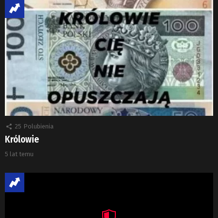
25
Polubienia
Królowie
5 lat temu