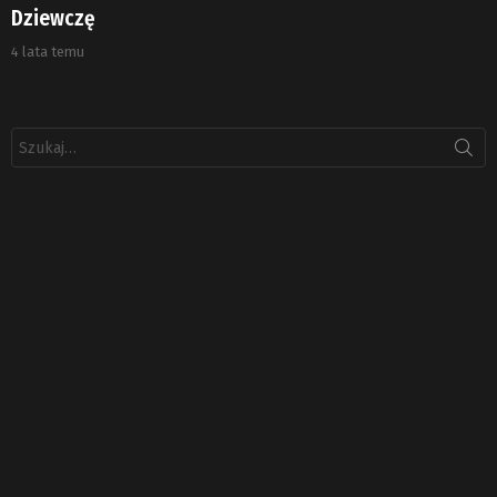
Dziewczę
4 lata temu
Szukaj: