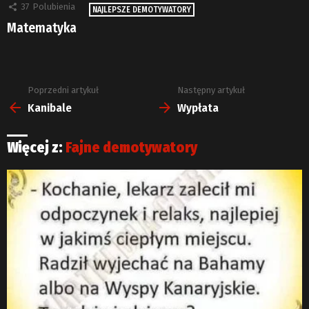
37
Polubienia
NAJLEPSZE DEMOTYWATORY
Matematyka
Poprzedni artykuł
Następny artykuł
Zobacz
więcej
Kanibale
Wypłata
Więcej z:
Fajne demotywatory