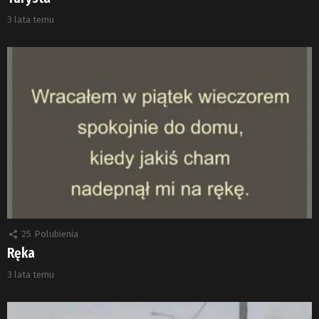
3 lata temu
25
Polubienia
Ręka
3 lata temu