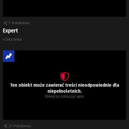
7
Polubienia
Expert
4 lata temu
Ten obiekt może zawierać treści nieodpowiednie dla
niepełnoletnich.
Kliknij by zobaczyć wpis
21
Polubienia