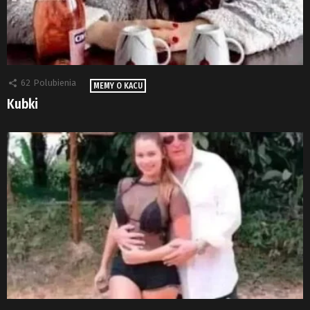
62
Polubienia
MEMY O KACU
Kubki