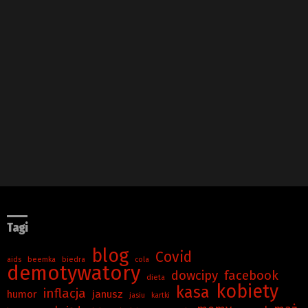
Tagi
blog
Covid
aids
beemka
biedra
cola
demotywatory
dowcipy
facebook
dieta
kobiety
kasa
inflacja
humor
janusz
jasiu
kartki