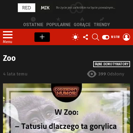
OSTATNIE
POPULARNE
GORĄCE
TRENDY
OBSERWUJ
SZUKAJ
Z
PRZEŁĄCZ
NSFW
NAS
S
SKÓRKĘ
Menu
Zoo
FAJNE DEMOTYWATORY
4 lata temu
399
Odsłony