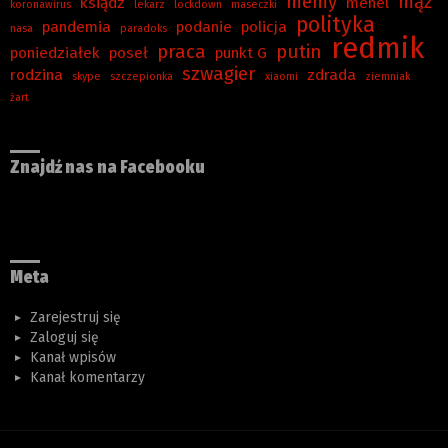
memy
mąż
ksiądz
menel
koronawirus
lekarz
lockdown
maseczki
polityka
pandemia
podanie
policja
nasa
paradoks
redmik
praca
putin
poniedziałek
poseł
punkt G
szwagier
rodzina
zdrada
skype
szczepionka
xiaomi
ziemniak
żart
Znajdź nas na Facebooku
Meta
Zarejestruj się
Zaloguj się
Kanał wpisów
Kanał komentarzy