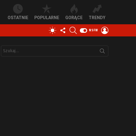
OSTATNIE
POPULARNE
GORĄCE
TRENDY
OBSERWUJ
SZUKAJ
ZALOGUJ
PRZEŁĄCZ
NSFW
NAS
SIĘ
SKÓRKĘ
Szukaj: