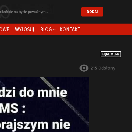
DODAJ
OWE
WYLOSUJ
BLOG
KONTAKT
FAJNE MEMY
215
Odsłony