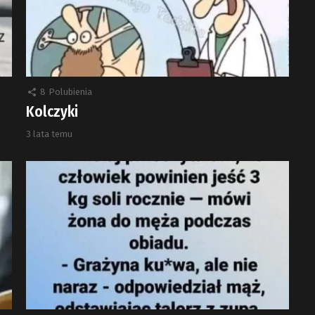
8
Polubienia
Kolczyki
3 lata temu