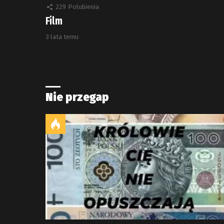
229
Polubienia
Film
3 lata temu
Nie przegap