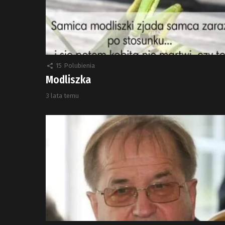
15
Polubienia
Modliszka
3 lata temu