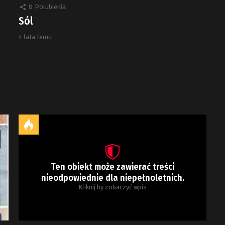
8
Polubienia
Sól
4 lata temu
Ten obiekt może zawierać treści
nieodpowiednie dla niepełnoletnich.
Kliknij by zobaczyć wpis