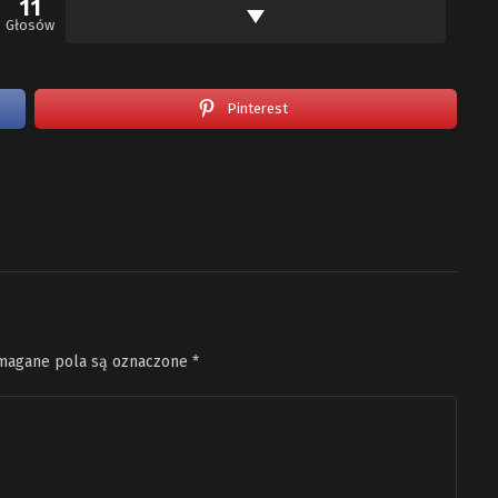
11
Głosów
Pinterest
agane pola są oznaczone
*