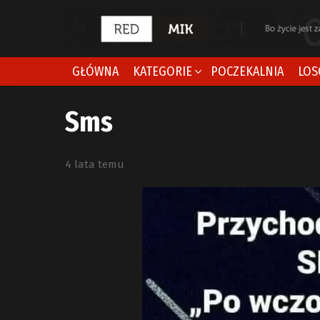
GŁÓWNA
KATEGORIE
POCZEKALNIA
LOS
Sms
4 lata temu