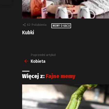
62
Polubienia
MEMY O KACU
Kubki
Poprzedni artykuł
Zobacz
więcej
Kobieta
Więcej z:
Fajne memy