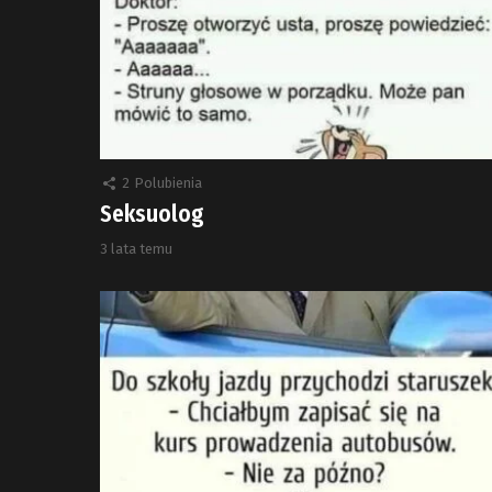
2
Polubienia
Seksuolog
3 lata temu