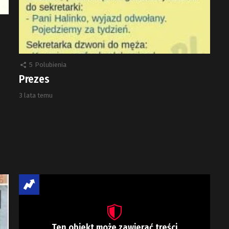
5
Polubienia
Prezes
3 lata temu
Ten obiekt może zawierać treści