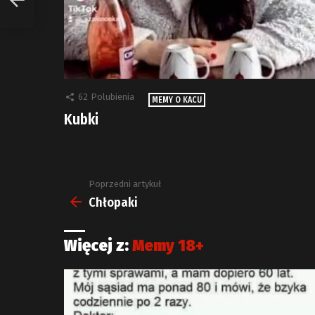
62
Polubienia
MEMY O KACU
Kubki
Poprzedni artykuł
Zobacz
więcej
Chłopaki
Więcej z:
Memy 18+