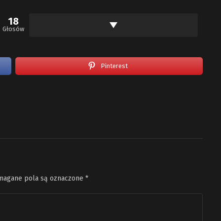
18
Głosów
Pinterest
agane pola są oznaczone
*