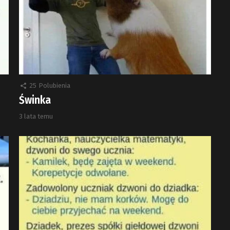
25
Polubienia
Świnka
3 lata temu