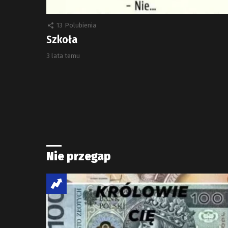
13
Polubienia
Szkoła
3 lata temu
Nie przegap