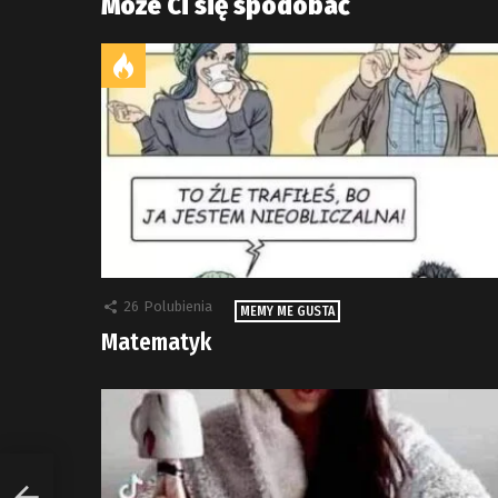
Może Ci się spodobać
26
Polubienia
MEMY ME GUSTA
Matematyk