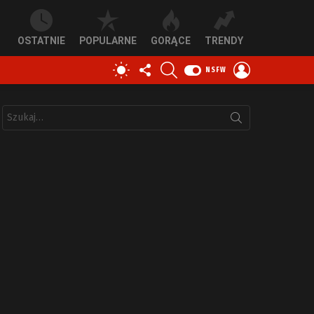
OSTATNIE
POPULARNE
GORĄCE
TRENDY
OBSERWUJ
SZUKAJ
ZALOGUJ
PRZEŁĄCZ
NSFW
NAS
SIĘ
SKÓRKĘ
Szukaj: