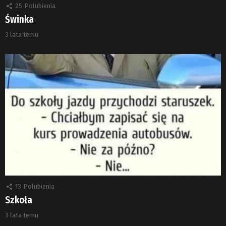
25
Polubienia
Świnka
3 lata temu
13
Polubienia
Szkoła
3 lata temu