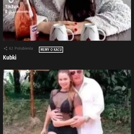
62
Polubienia
MEMY O KACU
Kubki