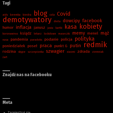
Tagi
blog
Covid
aids
beemka
biedra
cola
demotywatory
dowcipy
facebook
dieta
kobiety
kasa
inflacja
humor
janusz
jasiu
kartki
memy
mąż
ksiądz
menel
koronawirus
lekarz
lockdown
maseczki
polityka
pandemia
podanie
policja
nasa
paradoks
redmik
praca
putin
poniedziałek
poseł
punkt G
szwagier
rodzina
zdrada
skype
szczepionka
xiaomi
ziemniak
żart
Znajdź nas na Facebooku
Meta
Zarejestruj się