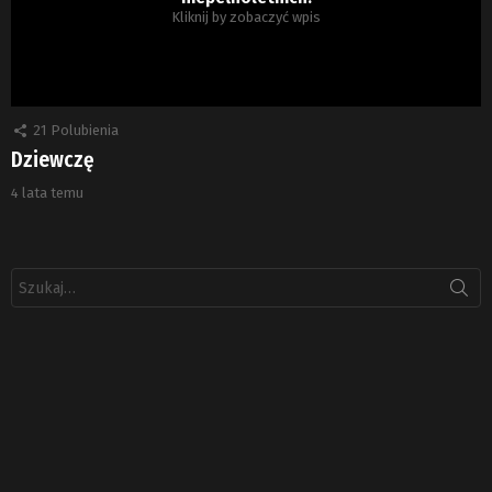
Kliknij by zobaczyć wpis
21
Polubienia
Dziewczę
4 lata temu
Szukaj: