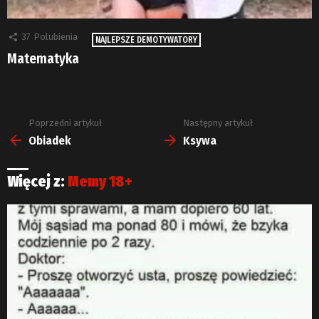
37
Polubienia
NAJLEPSZE DEMOTYWATORY
Matematyka
Poprzedni artykuł
Następny artykuł
Zobacz
więcej
Obiadek
Ksywa
Więcej z:
Memy 18+