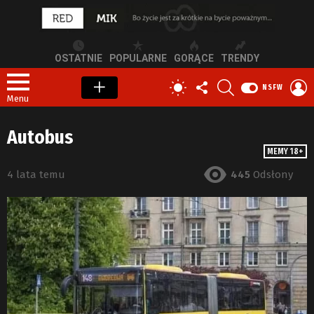
OSTATNIE
POPULARNE
GORĄCE
TRENDY
OBSERWUJ
SZUKAJ
Z
PRZEŁĄCZ
NSFW
NAS
S
SKÓRKĘ
Menu
Autobus
MEMY 18+
4 lata temu
445
Odsłony