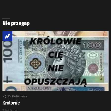
Nie przegap
25
Polubienia
Królowie
5 lat temu