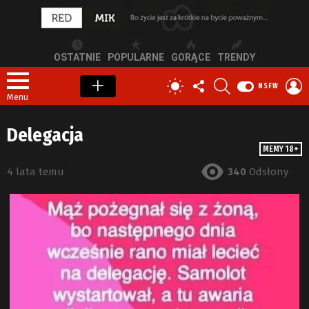
OSTATNIE
POPULARNE
GORĄCE
TRENDY
OBSERWUJ
SZUKAJ
Z
PRZEŁĄCZ
NSFW
NAS
S
SKÓRKĘ
Menu
Delegacja
MEMY 18+
4 lata temu
340
Odsłony