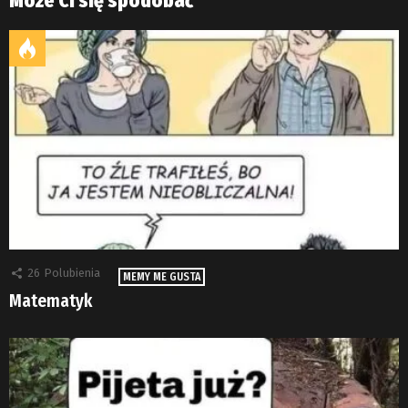
Może Ci się spodobać
26
Polubienia
MEMY ME GUSTA
Matematyk