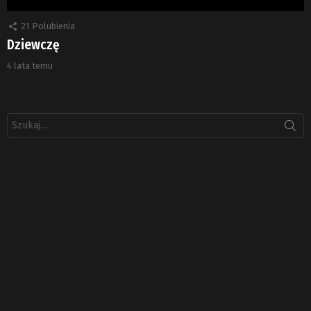
21
Polubienia
Dziewczę
4 lata temu
Szukaj: