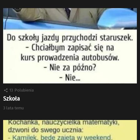
13
Polubienia
Szkoła
3 lata temu