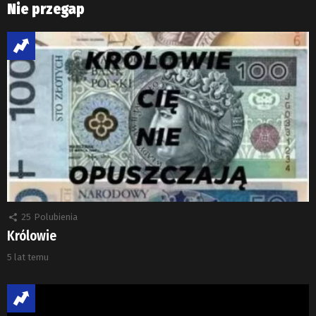
Nie przegap
25
Polubienia
Królowie
5 lat temu