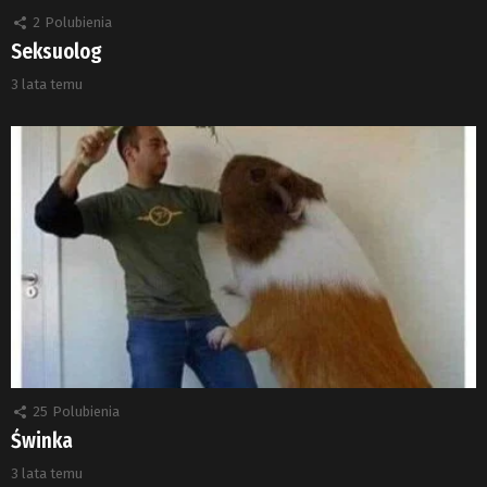
2
Polubienia
Seksuolog
3 lata temu
25
Polubienia
Świnka
3 lata temu