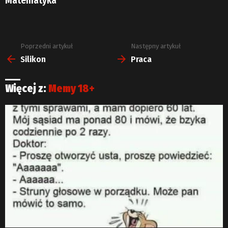
Matematyka
Poprzedni artykuł
Następny artykuł
Zobacz
więcej
Silikon
Praca
Więcej z:
Memy 18+