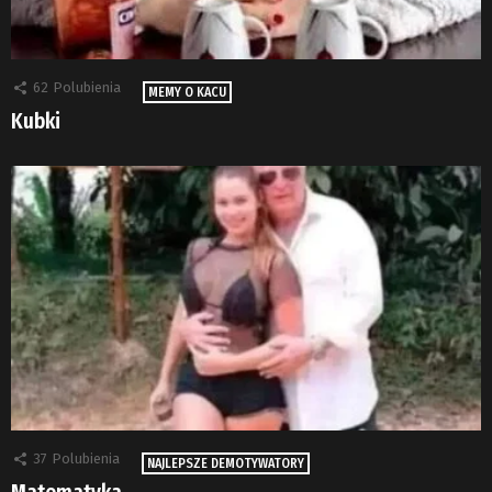
62
Polubienia
MEMY O KACU
Kubki
37
Polubienia
NAJLEPSZE DEMOTYWATORY