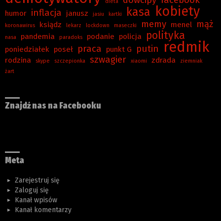
dowcipy
facebook
dieta
kobiety
kasa
inflacja
humor
janusz
jasiu
kartki
memy
mąż
ksiądz
menel
koronawirus
lekarz
lockdown
maseczki
polityka
pandemia
podanie
policja
nasa
paradoks
redmik
praca
putin
poniedziałek
poseł
punkt G
szwagier
rodzina
zdrada
skype
szczepionka
xiaomi
ziemniak
żart
Znajdź nas na Facebooku
Meta
Zarejestruj się
Zaloguj się
Kanał wpisów
Kanał komentarzy