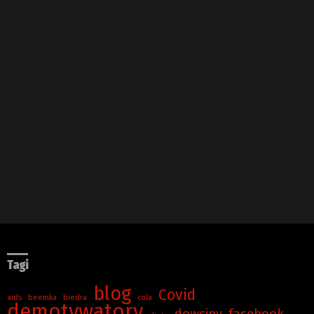
Tagi
blog
Covid
aids
beemka
biedra
cola
demotywatory