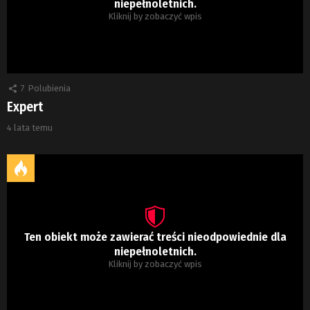
niepełnoletnich.
Kliknij by zobaczyć wpis
7
Polubienia
Expert
4 lata temu
Ten obiekt może zawierać treści nieodpowiednie dla
niepełnoletnich.
Kliknij by zobaczyć wpis