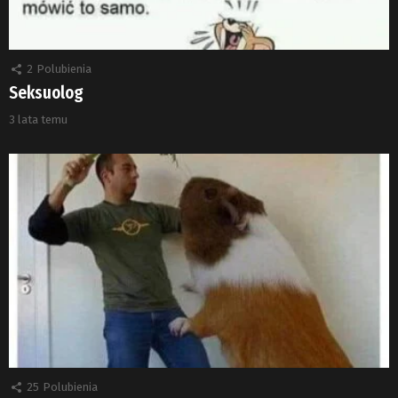
2
Polubienia
Seksuolog
3 lata temu
25
Polubienia