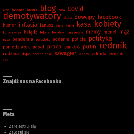
blog
Covid
aids
beemka
biedra
cola
demotywatory
dowcipy
facebook
dieta
kobiety
kasa
inflacja
humor
janusz
jasiu
kartki
memy
mąż
ksiądz
menel
koronawirus
lekarz
lockdown
maseczki
polityka
pandemia
podanie
policja
nasa
paradoks
redmik
praca
putin
poniedziałek
poseł
punkt G
szwagier
rodzina
zdrada
skype
szczepionka
xiaomi
ziemniak
żart
Znajdź nas na Facebooku
Meta
Zarejestruj się
Zaloguj się