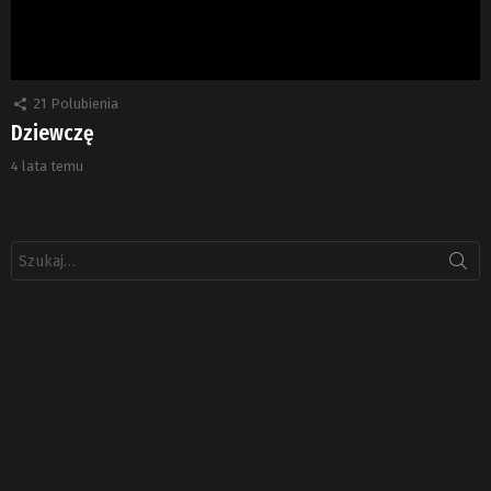
21
Polubienia
Dziewczę
4 lata temu
Szukaj: