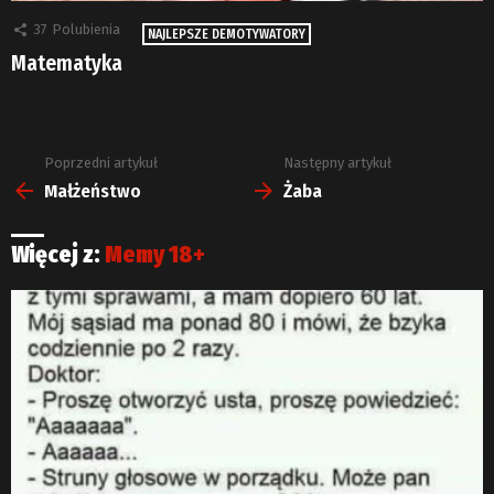
37
Polubienia
NAJLEPSZE DEMOTYWATORY
Matematyka
Poprzedni artykuł
Następny artykuł
Zobacz
więcej
Małżeństwo
Żaba
Więcej z:
Memy 18+