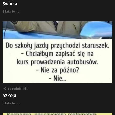
Świnka
3 lata temu
13
Polubienia
Szkoła
3 lata temu