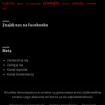
szwagier
rodzina
zdrada
skype
szczepionka
xiaomi
ziemniak
żart
Znajdź nas na Facebooku
Meta
Zarejestruj się
Zaloguj się
Kanał wpisów
Kanał komentarzy
Wszelkie demotywatory w serwisie są generowane przez użytkowników
serwisu i jego właściciel nie bierze za nie odpowiedzialności.
Informacja o ciasteczkach
Polityka prywatności
Regulamin