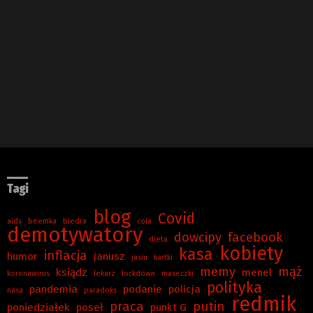
Tagi
blog
Covid
aids
beemka
biedra
cola
demotywatory
dowcipy
facebook
dieta
kobiety
kasa
inflacja
humor
janusz
jasiu
kartki
memy
mąż
ksiądz
menel
koronawirus
lekarz
lockdown
maseczki
polityka
pandemia
podanie
policja
nasa
paradoks
redmik
praca
putin
poniedziałek
poseł
punkt G