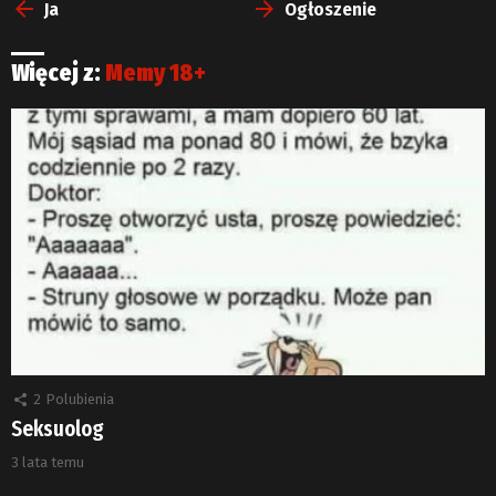
więcej
Ja
Ogłoszenie
Więcej z:
Memy 18+
2
Polubienia
Seksuolog
3 lata temu