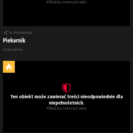
Kliknij by zobaczyć wpis
14
Polubienia
Piekarnik
3 lata temu
Ten obiekt może zawierać treści nieodpowiednie dla
niepełnoletnich.
Kliknij by zobaczyć wpis