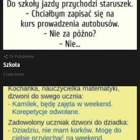
13
Polubienia
Szkoła
3 lata temu