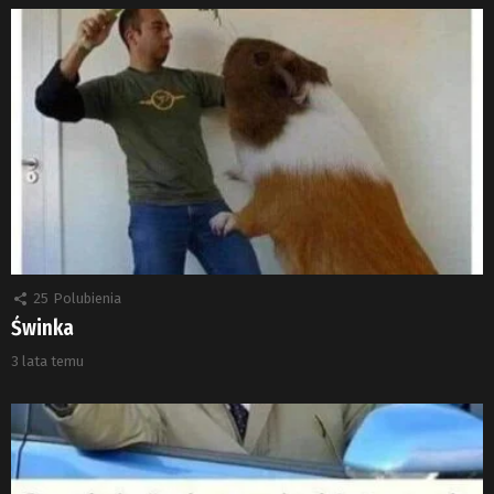
25
Polubienia
Świnka
3 lata temu