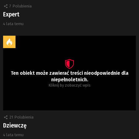
7
Polubienia
Expert
4 lata temu
Ten obiekt może zawierać treści nieodpowiednie dla
niepełnoletnich.
Kliknij by zobaczyć wpis
21
Polubienia
Dziewczę
4 lata temu