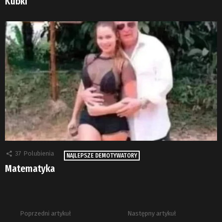
Kubki
37
Polubienia
NAJLEPSZE DEMOTYWATORY
Matematyka
Poprzedni artykuł
Następny artykuł
Zobacz