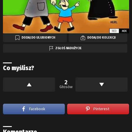
DODAJ DO ULUBIONYCH
DODAJ DO KOLEKCJI
ZGŁOŚ NADUŻYCIE
Co myślisz?
2
Głosów
Facebook
Pinterest
Komentarze