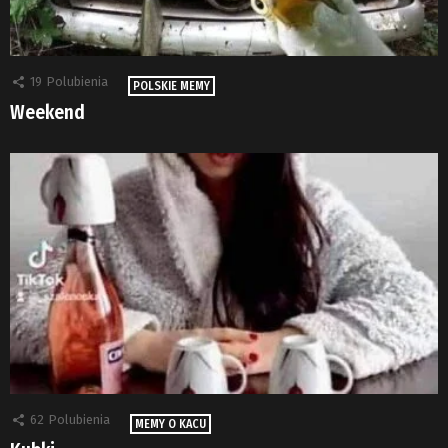
19
Polubienia
POLSKIE MEMY
Weekend
62
Polubienia
MEMY O KACU