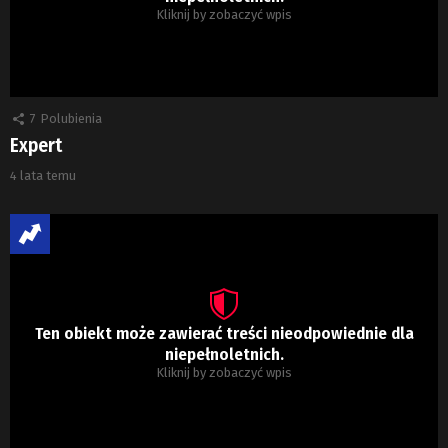
Kliknij by zobaczyć wpis
7
Polubienia
Expert
4 lata temu
Ten obiekt może zawierać treści nieodpowiednie dla
niepełnoletnich.
Kliknij by zobaczyć wpis