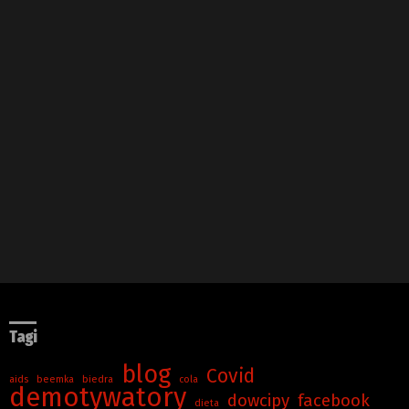
Tagi
blog
Covid
aids
beemka
biedra
cola
demotywatory
dowcipy
facebook
dieta