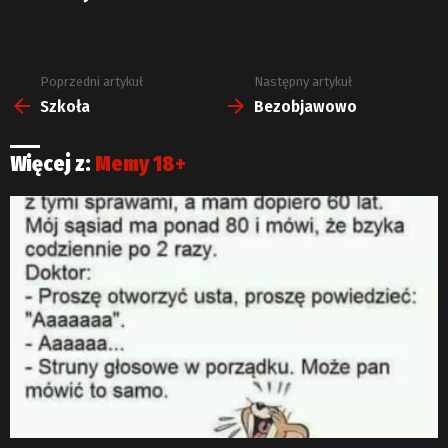
Poprzedni artykuł
Następny artykuł
Zobacz
więcej
Szkoła
Bezobjawowo
Więcej z:
Memy 18+