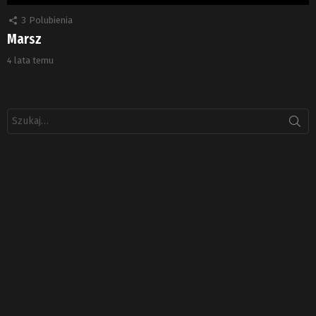
3
Polubienia
Marsz
4 lata temu
Szukaj: