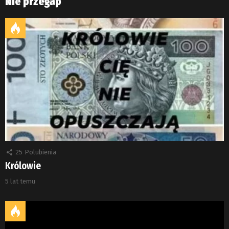
Nie przegap
25
Polubienia
Królowie
5 lat temu