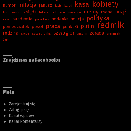
kobiety
kasa
inflacja
humor
janusz
jasiu
kartki
memy
mąż
ksiądz
menel
koronawirus
lekarz
lockdown
maseczki
polityka
pandemia
podanie
policja
nasa
paradoks
redmik
praca
putin
poniedziałek
poseł
punkt G
szwagier
rodzina
zdrada
skype
szczepionka
xiaomi
ziemniak
żart
Znajdź nas na Facebooku
Meta
Zarejestruj się
Zaloguj się
Kanał wpisów
Kanał komentarzy