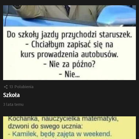
13
Polubienia
Szkoła
3 lata temu