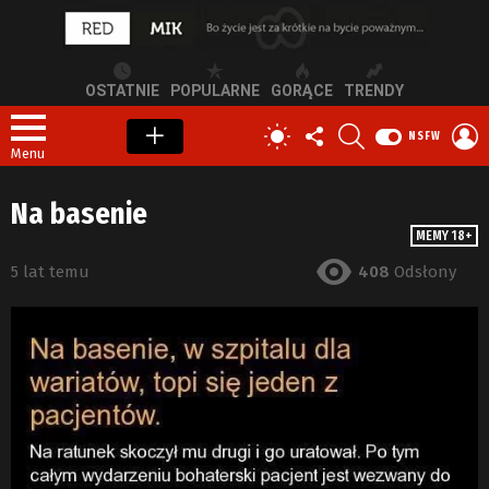
OSTATNIE
POPULARNE
GORĄCE
TRENDY
OBSERWUJ
SZUKAJ
Z
PRZEŁĄCZ
NSFW
NAS
S
SKÓRKĘ
Menu
Na basenie
MEMY 18+
5 lat temu
408
Odsłony