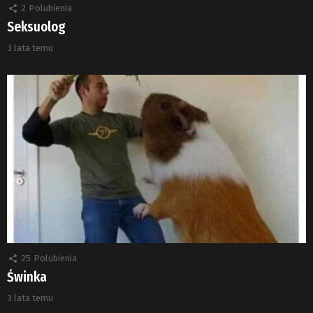
2
Polubienia
Seksuolog
3 lata temu
25
Polubienia
Świnka
3 lata temu