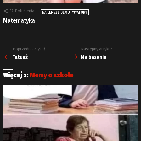
37
Polubienia
NAJLEPSZE DEMOTYWATORY
Matematyka
Poprzedni artykuł
Następny artykuł
Zobacz
więcej
Tatuaż
Na basenie
Więcej z:
Memy o szkole