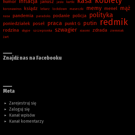
kobiety
kasa
inflacja
humor
janusz
jasiu
kartki
memy
mąż
ksiądz
menel
koronawirus
lekarz
lockdown
maseczki
polityka
pandemia
podanie
policja
nasa
paradoks
redmik
praca
putin
poniedziałek
poseł
punkt G
szwagier
rodzina
zdrada
skype
szczepionka
xiaomi
ziemniak
żart
Znajdź nas na Facebooku
Meta
Zarejestruj się
Zaloguj się
Kanał wpisów
Kanał komentarzy