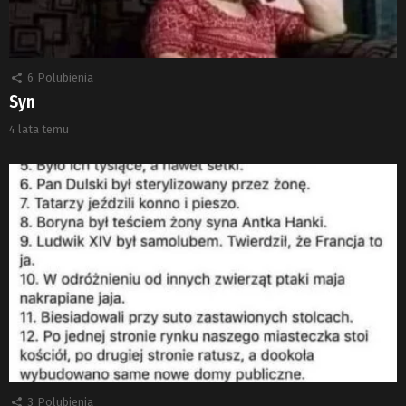
6
Polubienia
Syn
4 lata temu
3
Polubienia