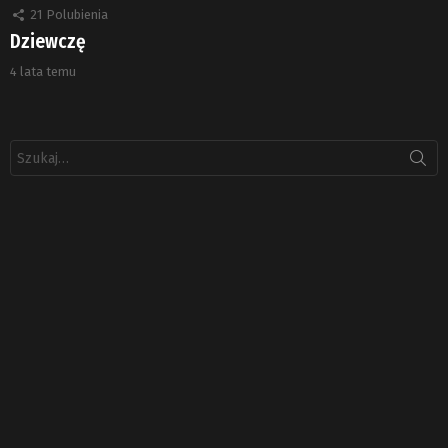
21
Polubienia
Dziewczę
4 lata temu
Szukaj: