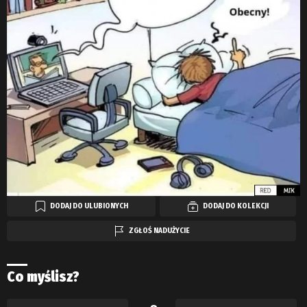
DODAJ DO ULUBIONYCH
DODAJ DO KOLEKCJI
ZGŁOŚ NADUŻYCIE
Co myślisz?