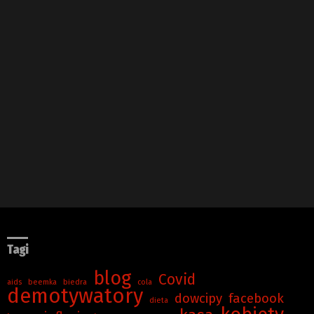
Tagi
blog
Covid
aids
beemka
biedra
cola
demotywatory
dowcipy
facebook
dieta