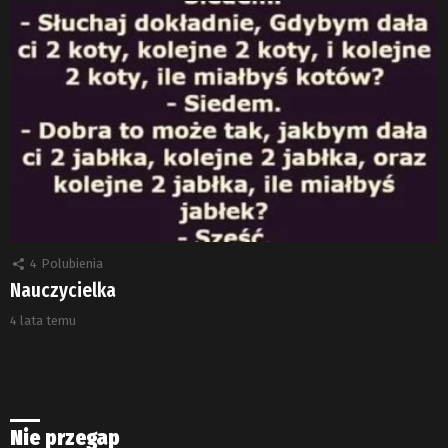
4
Polubienia
Nauczycielka
4 lata temu
Nie przegap