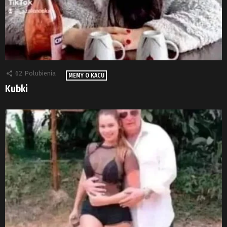
62
Polubienia
MEMY O KACU
Kubki