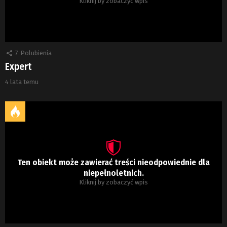
Kliknij by zobaczyć wpis
7
Polubienia
Expert
4 lata temu
Ten obiekt może zawierać treści nieodpowiednie dla
niepełnoletnich.
Kliknij by zobaczyć wpis