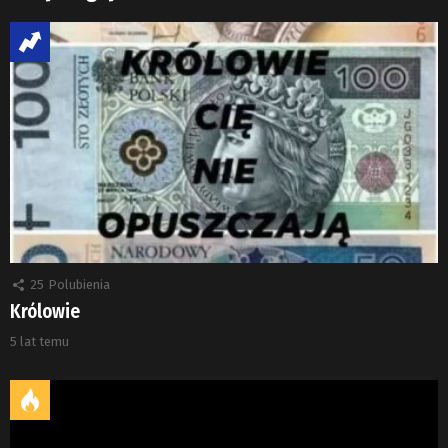
25
Polubienia
Królowie
5 lat temu