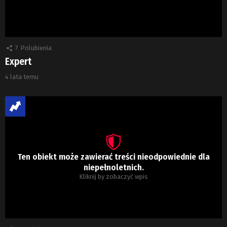
7
Polubienia
Expert
4 lata temu
Ten obiekt może zawierać treści nieodpowiednie dla
niepełnoletnich.
Kliknij by zobaczyć wpis