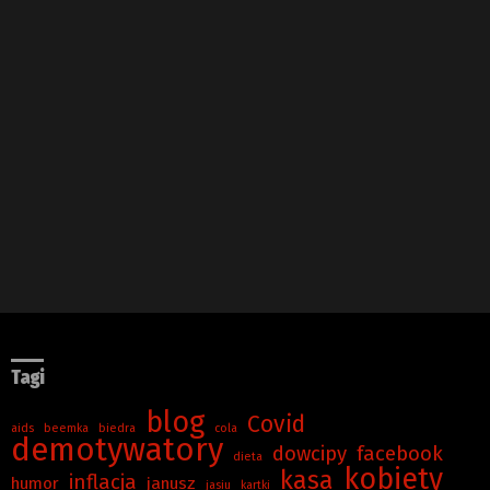
Tagi
blog
Covid
aids
beemka
biedra
cola
demotywatory
dowcipy
facebook
dieta
kobiety
kasa
inflacja
humor
janusz
jasiu
kartki