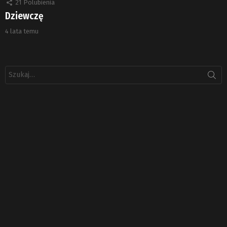
21
Polubienia
Dziewczę
4 lata temu
Szukaj: