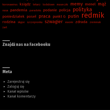
memy
mąż
ksiądz
menel
koronawirus
lekarz
lockdown
maseczki
polityka
pandemia
podanie
policja
nasa
paradoks
redmik
praca
putin
poniedziałek
poseł
punkt G
szwagier
rodzina
zdrada
skype
szczepionka
xiaomi
ziemniak
żart
Znajdź nas na Facebooku
Meta
Zarejestruj się
Zaloguj się
Kanał wpisów
Kanał komentarzy