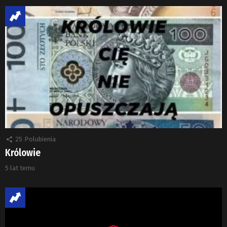
25
Polubienia
Królowie
5 lat temu