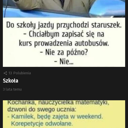
13
Polubienia
Szkoła
3 lata temu