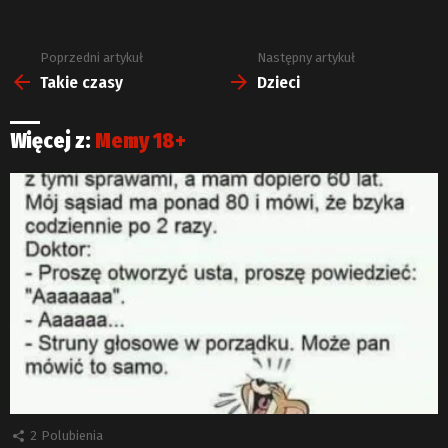
Poprzedni artykuł
Następny artykuł
Zobacz
więcej
Takie czasy
Dzieci
Więcej z:
Memy 18+
2
Polubienia