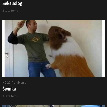
Seksuolog
3 lata temu
25
Polubienia
Świnka
3 lata temu