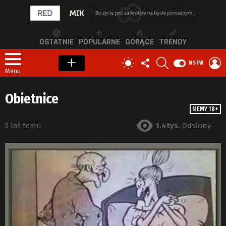
OSTATNIE
POPULARNE
GORĄCE
TRENDY
OBSERWUJ
SZUKAJ
Z
PRZEŁĄCZ
NSFW
NAS
S
SKÓRKĘ
Menu
Obietnice
MEMY 18+
5 lat temu
1.4tys.
Odsłony