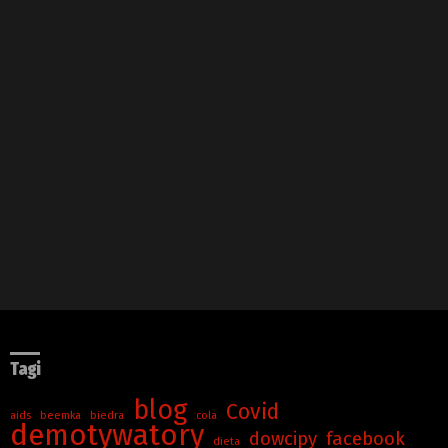
Tagi
blog
Covid
aids
beemka
biedra
cola
demotywatory
dowcipy
facebook
dieta