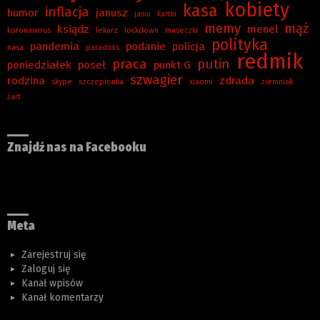
kobiety
kasa
inflacja
humor
janusz
jasiu
kartki
memy
mąż
ksiądz
menel
koronawirus
lekarz
lockdown
maseczki
polityka
pandemia
podanie
policja
nasa
paradoks
redmik
praca
putin
poniedziałek
poseł
punkt G
szwagier
rodzina
zdrada
skype
szczepionka
xiaomi
ziemniak
żart
Znajdź nas na Facebooku
Meta
Zarejestruj się
Zaloguj się
Kanał wpisów
Kanał komentarzy