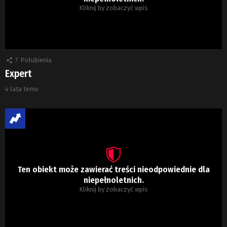
Kliknij by zobaczyć wpis
7
Polubienia
Expert
4 lata temu
Ten obiekt może zawierać treści nieodpowiednie dla
niepełnoletnich.
Kliknij by zobaczyć wpis