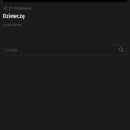
21
Polubienia
Dziewczę
4 lata temu
Szukaj: