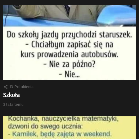
13
Polubienia
Szkoła
3 lata temu