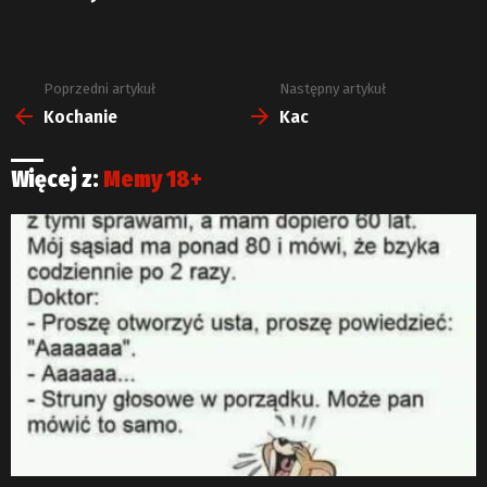
Poprzedni artykuł
Następny artykuł
Zobacz
więcej
Kochanie
Kac
Więcej z:
Memy 18+