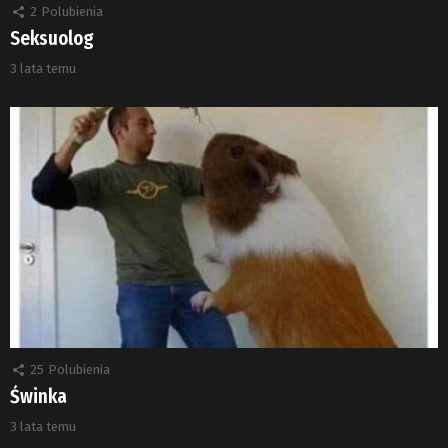
2
Polubienia
Seksuolog
3 lata temu
25
Polubienia
Świnka
3 lata temu