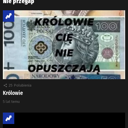
Nie przegap
25
Polubienia
Królowie
5 lat temu