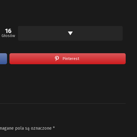
16
Głosów
Pinterest
agane pola są oznaczone
*