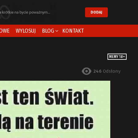
DODAJ
OWE
WYLOSUJ
BLOG
KONTAKT
MEMY 18+
246
Odsłony