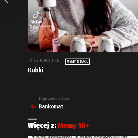
62
Polubienia
MEMY O KACU
Kubki
Poprzedni artykuł
Zobacz
więcej
Bankomat
Więcej z:
Memy 18+