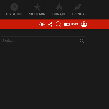
OSTATNIE
POPULARNE
GORĄCE
TRENDY
OBSERWUJ
SZUKAJ
ZALOGUJ
PRZEŁĄCZ
NSFW
NAS
SIĘ
SKÓRKĘ
Szukaj: