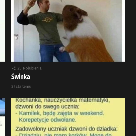
25
Polubienia
Świnka
3 lata temu