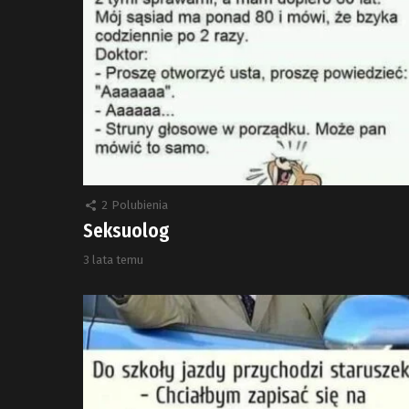
2
Polubienia
Seksuolog
3 lata temu