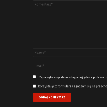
Komentarz
*
Nazwa
*
Adres
email
*
Zapamiętaj moje dane w tej przeglądarce podczas p
Korzystając z formularza zgadzam się na przecho