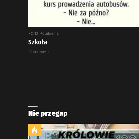
13
Polubienia
Szkoła
3 lata temu
Nie przegap