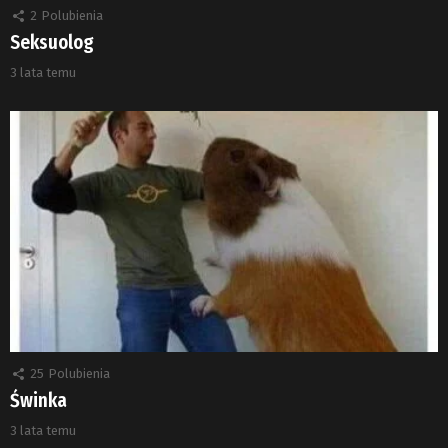
2
Polubienia
Seksuolog
3 lata temu
25
Polubienia
Świnka
3 lata temu