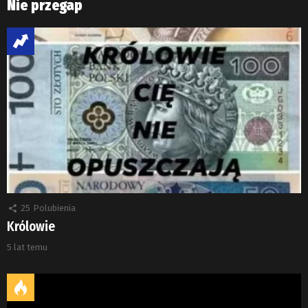
Nie przegap
25
Polubienia
Królowie
5 lat temu