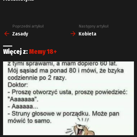
Poprzedni artykuł
Następny artykuł
Zobacz
więcej
Zasady
Kobieta
Więcej z:
Memy 18+