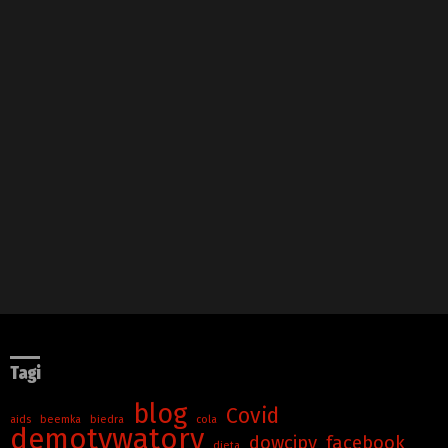
Tagi
blog
Covid
aids
beemka
biedra
cola
demotywatory
dowcipy
facebook
dieta