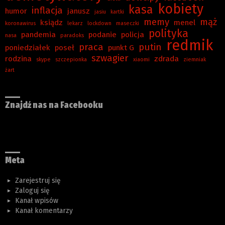
kobiety
kasa
inflacja
humor
janusz
jasiu
kartki
memy
mąż
ksiądz
menel
koronawirus
lekarz
lockdown
maseczki
polityka
pandemia
podanie
policja
nasa
paradoks
redmik
praca
putin
poniedziałek
poseł
punkt G
szwagier
rodzina
zdrada
skype
szczepionka
xiaomi
ziemniak
żart
Znajdź nas na Facebooku
Meta
Zarejestruj się
Zaloguj się
Kanał wpisów
Kanał komentarzy