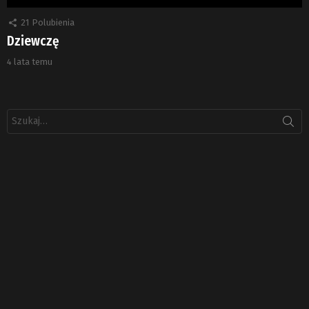
21
Polubienia
Dziewczę
4 lata temu
Szukaj: