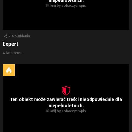
niepełnoletnich.
Kliknij by zobaczyć wpis
7
Polubienia
Expert
4 lata temu
Ten obiekt może zawierać treści nieodpowiednie dla
niepełnoletnich.
Kliknij by zobaczyć wpis