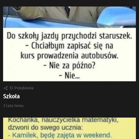
13
Polubienia
Szkoła
3 lata temu