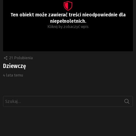
Ten obiekt może zawierać treści nieodpowiednie dla
niepełnoletnich.
Kliknij by zobaczyć wpis
21
Polubienia
Dziewczę
4 lata temu
Szukaj: