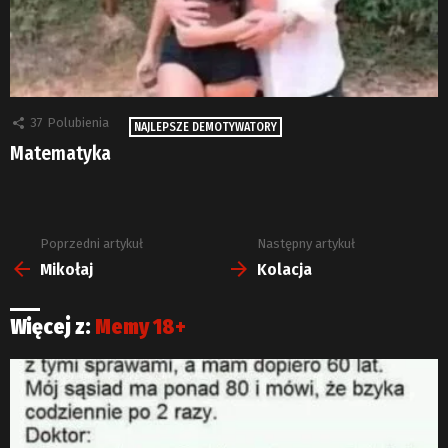
37
Polubienia
NAJLEPSZE DEMOTYWATORY
Matematyka
Poprzedni artykuł
Następny artykuł
Zobacz
więcej
Mikołaj
Kolacja
Więcej z:
Memy 18+