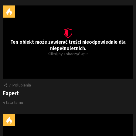
Ten obiekt może zawierać treści nieodpowiednie dla
niepełnoletnich.
Kliknij by zobaczyć wpis
7
Polubienia
Expert
4 lata temu