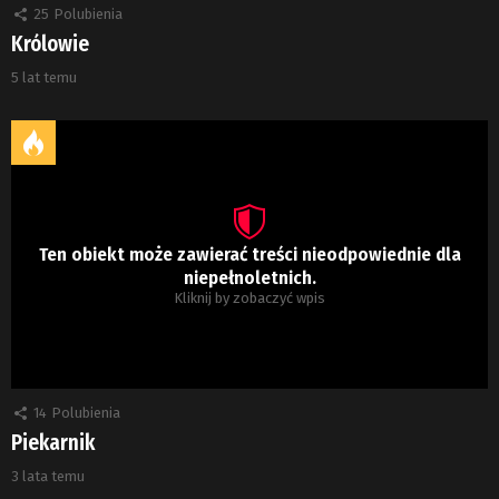
25
Polubienia
Królowie
5 lat temu
Ten obiekt może zawierać treści nieodpowiednie dla
niepełnoletnich.
Kliknij by zobaczyć wpis
14
Polubienia
Piekarnik
3 lata temu