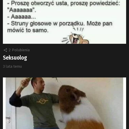
2
Polubienia
Seksuolog
3 lata temu