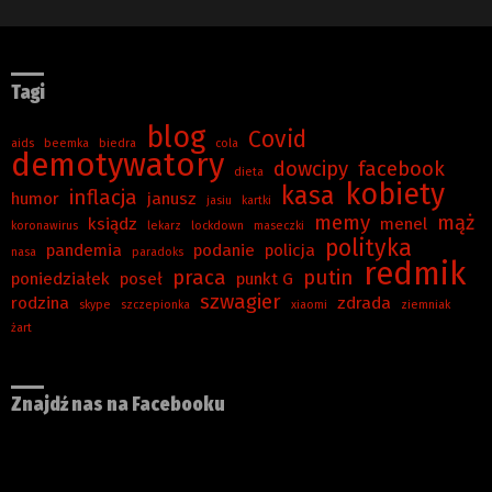
Tagi
blog
Covid
aids
beemka
biedra
cola
demotywatory
dowcipy
facebook
dieta
kobiety
kasa
inflacja
humor
janusz
jasiu
kartki
memy
mąż
ksiądz
menel
koronawirus
lekarz
lockdown
maseczki
polityka
pandemia
podanie
policja
nasa
paradoks
redmik
praca
putin
poniedziałek
poseł
punkt G
szwagier
rodzina
zdrada
skype
szczepionka
xiaomi
ziemniak
żart
Znajdź nas na Facebooku