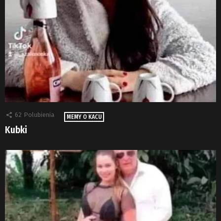
62
Polubienia
MEMY O KACU
Kubki