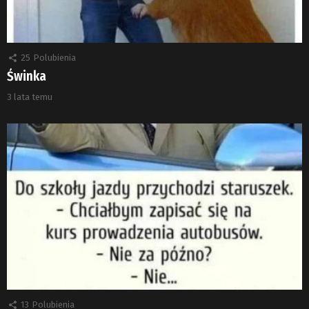
25
Polubienia
Świnka
3 lata temu
13
Polubienia