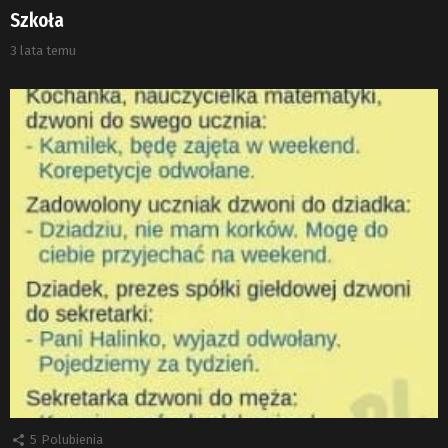
Szkoła
3 lata temu
5
Polubienia